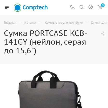
0
—
—
—
Главная
Каталог
Компьютеры и ноутбуки
Сумки для
Сумка PORTCASE KCB-
141GY (нейлон, серая
до 15,6")