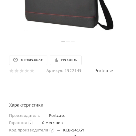
В ИЗБРАННОЕ
СРАВНИТЬ
Portcase
Артикул:
1922149
Характеристики
Производитель
—
Portcase
Гарантия
—
6 месяцев
?
Код производителя
—
KCB-141GY
?