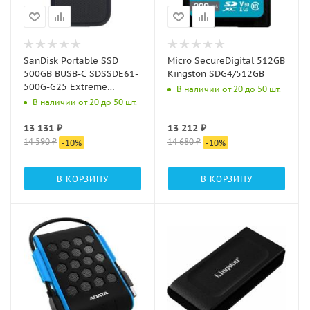
SanDisk Portable SSD
Micro SecureDigital 512GB
500GB BUSB-C SDSSDE61-
Kingston SDG4/512GB
500G-G25 Extreme
В наличии от 20 до 50 шт.
Portable V2 1.8" черный
В наличии от 20 до 50 шт.
13 131
₽
13 212
₽
14 590
₽
14 680
₽
-
10
%
-
10
%
В КОРЗИНУ
В КОРЗИНУ