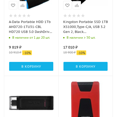
A-Data Portable HDD 1Tb
Kingston Portable SSD 1TB
AHD720-1TU31-CBL
XS1000,Type-C/A, USB 3.2
HD720 USB 3.0 DashDrive
Gen 2, Black
Durable (5400rpm) 2.5"
SXS1000/1000G
В наличии от 1 до 20 шт.
В наличии > 50 шт.
синий
9 819
₽
17 010
₽
10 910
₽
18 900
₽
-
10
%
-
10
%
В КОРЗИНУ
В КОРЗИНУ