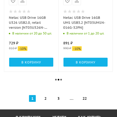
Netac USB Drive 16GB
Netac USB Drive 16GB
U326 USB2.0, retail
UM1 USB3.2 [NT03UM1N-
version [NT03U326N-
016G-32PN]
016G-20PN]
В наличии от 20 до 50 шт.
В наличии от 1 до 20 шт.
729
₽
891
₽
810
₽
990
₽
-
10
%
-
10
%
В КОРЗИНУ
В КОРЗИНУ
1
2
3
22