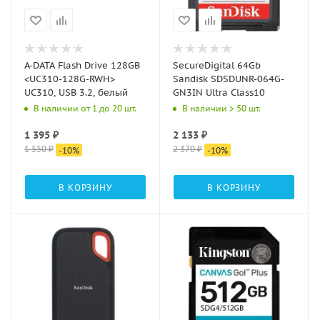
A-DATA Flash Drive 128GB
SecureDigital 64Gb
<UC310-128G-RWH>
Sandisk SDSDUNR-064G-
UC310, USB 3.2, белый
GN3IN Ultra Class10
В наличии от 1 до 20 шт.
В наличии > 50 шт.
1 395
₽
2 133
₽
1 550
₽
2 370
₽
-
10
%
-
10
%
В КОРЗИНУ
В КОРЗИНУ