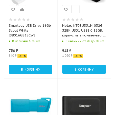
Smartbuy USB Drive 16Gb
Netac NT03U351N-032G-
Scout White
32BK U351 USB3.0 32GB,
[SB016GB3SCW]
корпус из алюминиевого
сплава
В наличии > 50 шт.
В наличии от 20 до 50 шт.
756
₽
918
₽
840
₽
1 020
₽
-
10
%
-
10
%
В КОРЗИНУ
В КОРЗИНУ