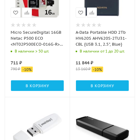
Micro SecureDigital 16GB
A-Data Portable HDD 2Tb
Netac P500 ECO
HV620S AHV620S-2TU31-
<NT02P500ECO-016G-R>
CBL {USB 3.1, 2.5", Blue}
(с SD адаптером)
В наличии > 50 шт.
В наличии от 1 до 20 шт.
711
₽
11 844
₽
790
₽
13 160
₽
-
10
%
-
10
%
В КОРЗИНУ
В КОРЗИНУ