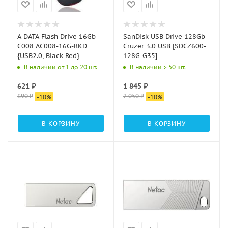
A-DATA Flash Drive 16Gb
SanDisk USB Drive 128Gb
С008 AC008-16G-RKD
Cruzer 3.0 USB [SDCZ600-
{USB2.0, Black-Red}
128G-G35]
В наличии от 1 до 20 шт.
В наличии > 50 шт.
621
₽
1 845
₽
690
₽
2 050
₽
-
10
%
-
10
%
В КОРЗИНУ
В КОРЗИНУ