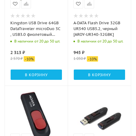
Kingston USB Drive 64GB
A-DATA Flash Drive 32GB
DataTraveler microDuo 3C
UR340 USB3.2, черный
, USB3.0 фиолетовый
[AROY-UR340-32GBK]
DTDUO3CG3/64GB
В наличии от 20 до 50 шт.
В наличии от 20 до 50 шт.
2 313
₽
945
₽
2 570
₽
1 050
₽
-
10
%
-
10
%
В КОРЗИНУ
В КОРЗИНУ