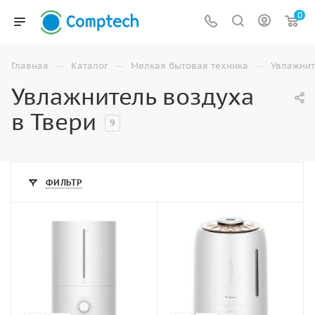
0
—
—
—
Главная
Каталог
Мелкая бытовая техника
Увлажнит
Увлажнитель воздуха
в Твери
9
ФИЛЬТР