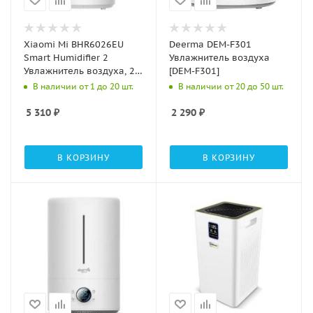
Xiaomi Mi BHR6026EU
Deerma DEM-F301
Smart Humidifier 2
Увлажнитель воздуха
Увлажнитель воздуха, 28
[DEM-F301]
Вт, объем 4.5 л, 350 мл/ч,
В наличии от 1 до 20 шт.
В наличии от 20 до 50 шт.
ультразвуковой,
ароматизация
5 310
₽
2 290
₽
В КОРЗИНУ
В КОРЗИНУ