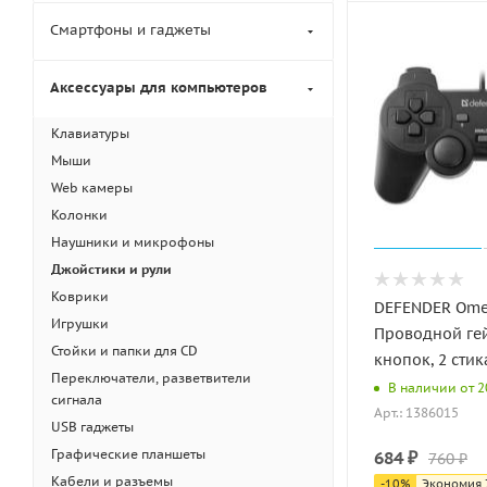
Смартфоны и гаджеты
Аксессуары для компьютеров
Клавиатуры
Мыши
Web камеры
Колонки
Наушники и микрофоны
Джойстики и рули
Коврики
DEFENDER Ome
Игрушки
Проводной гей
Стойки и папки для CD
кнопок, 2 стик
Переключатели, разветвители
В наличии от 20
сигнала
Арт.: 1386015
USB гаджеты
Графические планшеты
684
₽
760
₽
Кабели и разъемы
-
10
%
Экономия