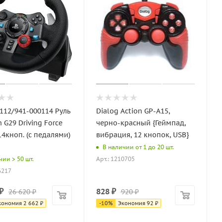
112/941-000114 Руль
Dialog Action GP-A15,
h G29 Driving Force
черно-красный {Геймпад,
14кноп. (с педалями)
вибрация, 12 кнопок, USB}
В наличии от 1 до 20 шт.
Арт.: 1210705
чии > 50 шт.
6217
₽
828
₽
26 620
₽
920
₽
кономия
2 662
₽
-
10
%
Экономия
92
₽