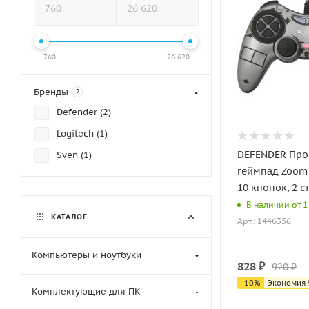
760
26 620
Бренды
?
Defender (
2
)
Logitech (
1
)
DEFENDER Про
Sven (
1
)
геймпад Zoom 
10 кнопок, 2 с
В наличии от 1 
КАТАЛОГ
Арт.: 1446356
Компьютеры и ноутбуки
828
₽
920
₽
-
10
%
Экономия
Комплектующие для ПК