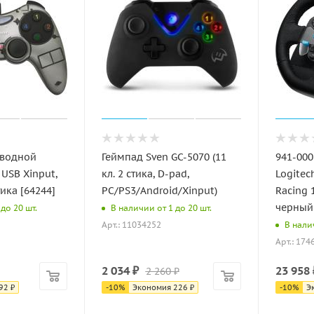
водной
Геймпад Sven GC-5070 (11
941-000
USB Xinput,
кл. 2 стика, D-pad,
Logitec
тика [64244]
PC/PS3/Android/Xinput)
Racing 
черный
до 20 шт.
В наличии от 1 до 20 шт.
Арт.: 11034252
В нали
Арт.: 174
2 034
₽
23 958
2 260
₽
92
₽
-
10
%
Экономия
226
₽
-
10
%
Э