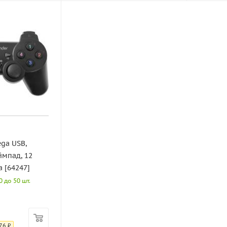
ga USB,
мпад, 12
а [64247]
 до 50 шт.
76
₽