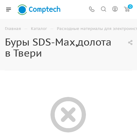
0
—
—
Главная
Каталог
Расходные материалы для электроинс
Буры SDS-Max,долота
в Твери