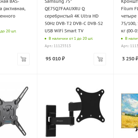
ная BAS-
Samsung 75"
Кроншт
а (активная,
QE75Q7FAAUXRU Q
Filum 
тенного
серебристый 4K Ultra HD
четыре 
50Hz DVB-T2 DVB-C DVB-S2
75/100,
USB WiFi Smart TV
кг (00-
до 20 шт.
В наличии от 1 до 20 шт.
В нали
Арт.: 11125513
Арт.: 111
95 010
₽
3 250