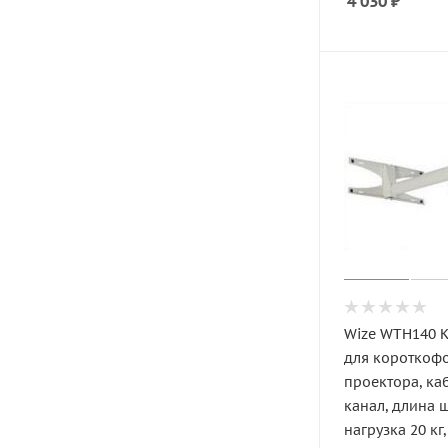
4 030
₽
Wize WTH140 
для короткоф
проектора, ка
канал, длина ш
нагрузка 20 кг