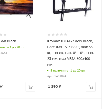
36B Black
Kromax IDEAL-2 new black,
наст. для TV 32"-90", max 55
ии от 1 до 20 шт.
кг, 1 ст св., нак. 0°-10°, от ст.
81661
23 мм, max VESA 600x400
мм.
В наличии от 1 до 20 шт.
Арт.: 1458074
₽
1 890
₽