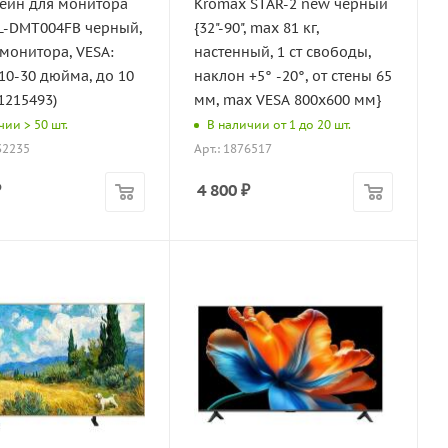
ейн для монитора
Kromax STAR-2 new черный
FL-DMT004FB черный,
{32"-90", max 81 кг,
монитора, VESA:
настенный, 1 ст свободы,
 10-30 дюйма, до 10
наклон +5° -20°, от стены 65
01215493)
мм, max VESA 800x600 мм}
чии > 50 шт.
В наличии от 1 до 20 шт.
32235
Арт.: 1876517
₽
4 800
₽