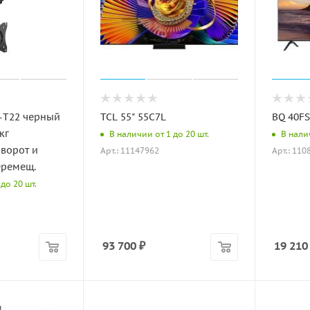
-T22 черный
TCL 55" 55C7L
BQ 40FS
кг
В наличии от 1 до 20 шт.
В налич
ворот и
Арт.: 11147962
Арт.: 110
еремещ.
до 20 шт.
93 700
₽
19 210