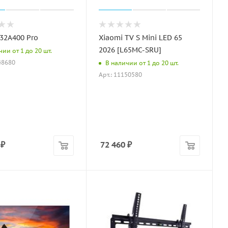
 32A400 Pro
Xiaomi TV S Mini LED 65
2026 [L65MC-SRU]
ии от 1 до 20 шт.
48680
В наличии от 1 до 20 шт.
Арт.: 11150580
₽
72 460
₽