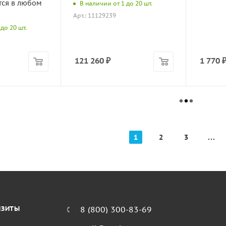
тся в любом
В наличии от 1 до 20 шт.
Арт.: 11129239
до 20 шт.
121 260
₽
1 770
1
2
3
ИЗИТЫ
8 (800) 300-83-69