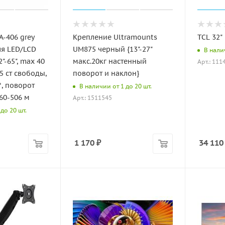
-406 grey
Крепление Ultramounts
TCL 32"
я LED/LCD
UM875 черный {13"-27"
В налич
"-65", max 40
макс.20кг настенный
Арт.: 111
 5 ст свободы,
поворот и наклон}
°, поворот
В наличии от 1 до 20 шт.
 60-506 м
Арт.: 1511545
до 20 шт.
1 170
₽
34 110