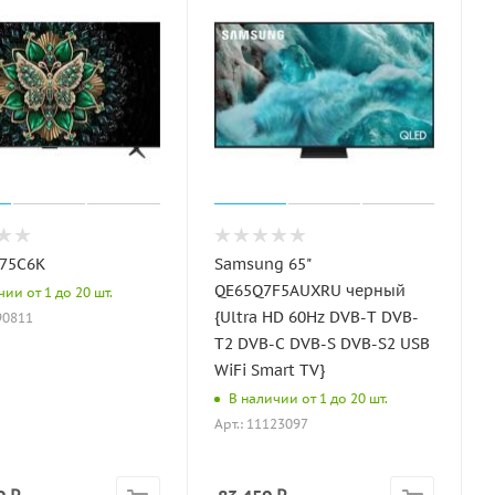
 75C6K
Samsung 65"
QE65Q7F5AUXRU черный
ии от 1 до 20 шт.
{Ultra HD 60Hz DVB-T DVB-
90811
T2 DVB-C DVB-S DVB-S2 USB
WiFi Smart TV}
В наличии от 1 до 20 шт.
Арт.: 11123097