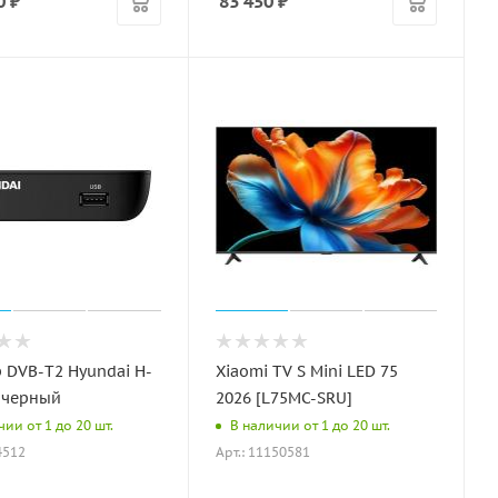
0
₽
83 450
₽
 DVB-T2 Hyundai H-
Xiaomi TV S Mini LED 75
 черный
2026 [L75MC-SRU]
ии от 1 до 20 шт.
В наличии от 1 до 20 шт.
4512
Арт.: 11150581