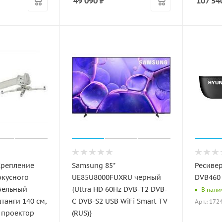
49 090
₽
107 54
Крепление
Samsung 85"
Ресивер
окусного
UE85U8000FUXRU черный
DVB460
бельный
{Ultra HD 60Hz DVB-T2 DVB-
В налич
танги 140 см,
C DVB-S2 USB WiFi Smart TV
Арт.: 172
, проектор
(RUS)}