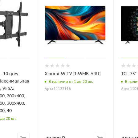
-10 grey
Xiaomi 65 TV [L65MB-ARU]
TCL 75"
В наличии от 1 до 20 шт.
В налич
A:
Арт.: 11122916
Арт.: 110
00, 200х400,
00, 300х400,
00, 40
до 20 шт.