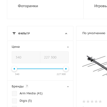
Фоторамки
Игровы
По умолчанию
ФИЛЬТР
Цена
340
227 300
Бренды
?
Arm Media (
41
)
Digis (
5
)