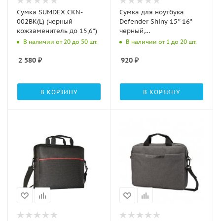
Сумка SUMDEX CKN-
Сумка для ноутбука
002BK(L) (черный
Defender Shiny 15''-16"
кожзаменитель до 15,6")
черный,
светоотражающая
В наличии от 20 до 50 шт.
В наличии от 1 до 20 шт.
полоса
2 580
₽
920
₽
В КОРЗИНУ
В КОРЗИНУ