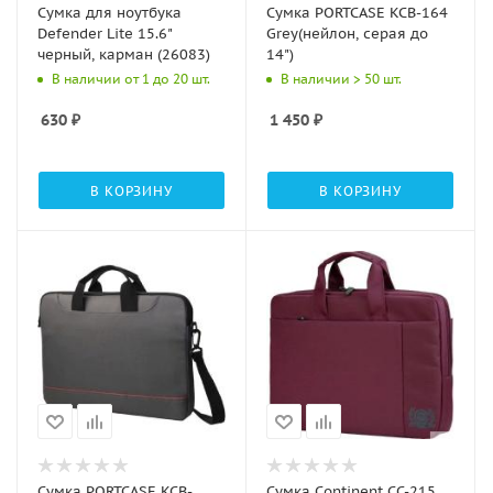
Сумка для ноутбука
Сумка PORTCASE KCB-164
Defender Lite 15.6"
Grey(нейлон, серая до
черный, карман (26083)
14")
В наличии от 1 до 20 шт.
В наличии > 50 шт.
630
₽
1 450
₽
В КОРЗИНУ
В КОРЗИНУ
Сумка PORTCASE KCB-
Сумка Continent CC-215