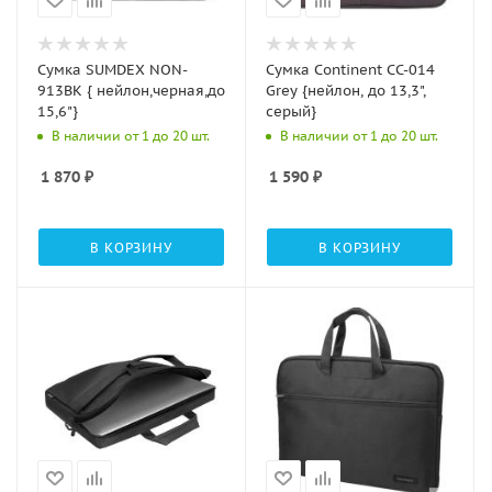
Сумка SUMDEX NON-
Сумка Continent CC-014
913BK { нейлон,черная,до
Grey {нейлон, до 13,3",
15,6"}
серый}
В наличии от 1 до 20 шт.
В наличии от 1 до 20 шт.
1 870
₽
1 590
₽
В КОРЗИНУ
В КОРЗИНУ