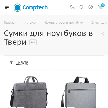
0
—
—
—
Главная
Каталог
Компьютеры и ноутбуки
Сумки для
Сумки для ноутбуков в
Твери
64
ФИЛЬТР