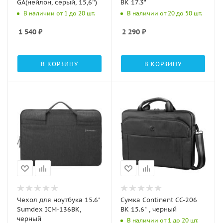
GA(нейлон, серый, 15,6'')
BK 17.3"
В наличии от 1 до 20 шт.
В наличии от 20 до 50 шт.
1 540
₽
2 290
₽
В КОРЗИНУ
В КОРЗИНУ
Чехол для ноутбука 15.6"
Сумка Continent CC-206
Sumdex ICM-136BK,
BK 15.6" , черный
черный
В наличии от 1 до 20 шт.