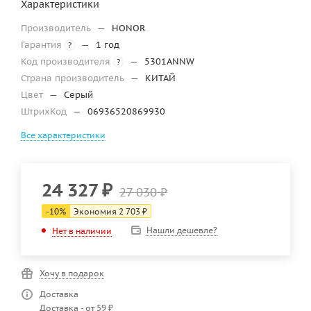
Характеристики
Производитель
—
HONOR
Гарантия
—
1 год
?
Код производителя
—
5301ANNW
?
Страна производитель
—
КИТАЙ
Цвет
—
Серый
ШтрихКод
—
06936520869930
Все характеристики
24 327
₽
27 030
₽
-
10
%
Экономия
2 703
₽
Нашли дешевле?
Нет в наличии
Хочу в подарок
Доставка
Доставка - от 59 ₽