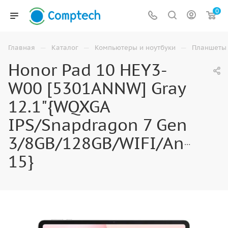
0
—
—
—
Главная
Каталог
Компьютеры и ноутбуки
Планшеты
Honor Pad 10 HEY3-
W00 [5301ANNW] Gray
12.1"{WQXGA
IPS/Snapdragon 7 Gen
3/8GB/128GB/WIFI/Android
15}