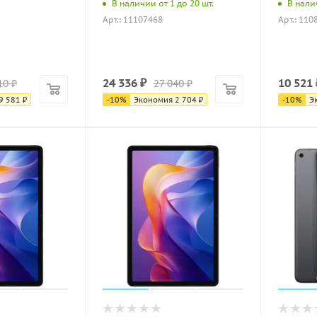
В наличии от 1 до 20 шт.
В налич
Арт.: 11107468
Арт.: 110
24 336
₽
10 521
10
₽
27 040
₽
9 581
₽
-
10
%
Экономия
2 704
₽
-
10
%
Э