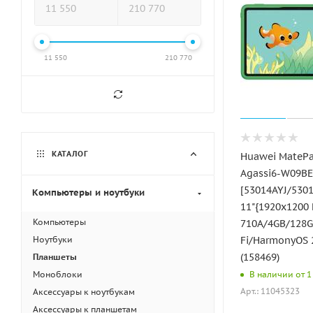
11 550
210 770
КАТАЛОГ
Huawei MatePa
Agassi6-W09BE
[53014AYJ/5301
Компьютеры и ноутбуки
11"{1920x1200 
Компьютеры
710A/4GB/128G
Fi/HarmonyOS 2
Ноутбуки
(158469)
Планшеты
Моноблоки
В наличии от 1 
Арт.: 11045323
Аксессуары к ноутбукам
Аксессуары к планшетам