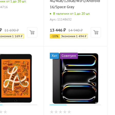
4G/4GB/128GB/WIFI/Android
ии от 1 до 20 шт.
16/Space Gray
84716
В наличии от 1 до 20 шт.
Арт.: 11148632
₽
13 446
₽
11 690
₽
14 940
₽
кономия
1 169
₽
-
10
%
Экономия
1 494
₽
Хит
Советуем