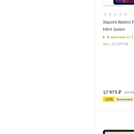
Xiaomi Redmi 
Mint Green
В наличии от 1 
Арт.: 11109786
17 973
₽
19 9
-
10
%
Экономия