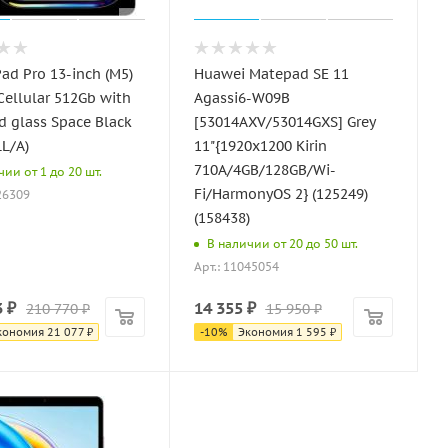
Pad Pro 13-inch (M5)
Huawei Matepad SE 11
 Cellular 512Gb with
Agassi6-W09B
d glass Space Black
[53014AXV/53014GXS] Grey
L/A)
11"{1920x1200 Kirin
710A/4GB/128GB/Wi-
ии от 1 до 20 шт.
Fi/HarmonyOS 2} (125249)
26309
(158438)
В наличии от 20 до 50 шт.
Арт.: 11045054
3
₽
14 355
₽
210 770
₽
15 950
₽
кономия
21 077
₽
-
10
%
Экономия
1 595
₽