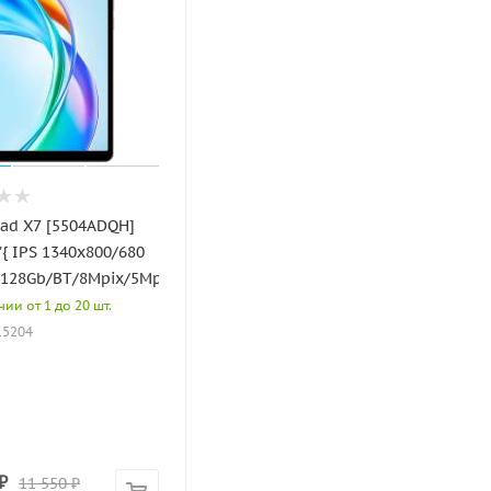
ad X7 [5504ADQH]
7"{ IPS 1340x800/680
/128Gb/BT/8Mpix/5Mpix/7020mAh}
ии от 1 до 20 шт.
15204
₽
11 550
₽