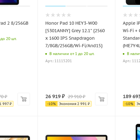
Pad 2 8/256GB
Honor Pad 10 HEY3-W00
Apple i
[5301ANNY] Grey 12.1" {2560
Wi-Fi +
x 1600 IPS Snapdragon
Standar
до 20 шт.
7/8GB/256GB/Wi-Fi/And15}
(ME7Y4L
В наличии от 1 до 20 шт.
В налич
Арт.: 11115201
Арт.: 111
26 919
₽
189 69
70
₽
29 910
₽
1 997
₽
-
10
%
Экономия
2 991
₽
-
10
%
Э