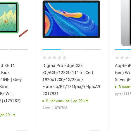
d SE 11
Digma Pro Edge G85
Apple i
 Kids
8C/6Gb/128Gb 11" In-Cell
Gen) Wi-
4JHM] Grey
1920x1200/4G/2Sim/
Silver 
Kirin
мятный/BT/13Mpix/5Mpix/7000mAh
В нали
B/ Wi-
2017931
Арт.: 111
} (125287)
В наличии от 1 до 20 шт.
Арт.: 11070768
до 20 шт.