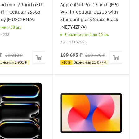
ad mini 7.9-inch (5th
Apple iPad Pro 13-inch (M5)
Fi + Cellular 256Gb
Wi-Fi + Cellular 512Gb with
rey (MUXC2HN/A)
Standard glass Space Black
(ME7Y4ZP/A)
чии > 50 шт.
14258
В наличии от 1 до 20 шт.
Арт.: 11137596
₽
189 693
₽
29 010
₽
210 770
₽
кономия
2 901
₽
-
10
%
Экономия
21 077
₽