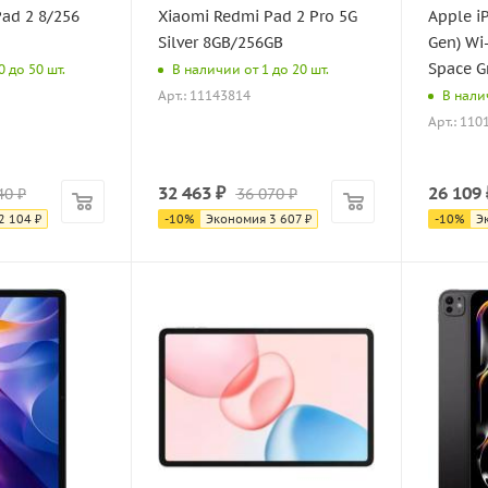
ad 2 8/256
Xiaomi Redmi Pad 2 Pro 5G
Apple iP
Silver 8GB/256GB
Gen) Wi-
Space G
 до 50 шт.
В наличии от 1 до 20 шт.
Арт.: 11143814
В нали
Арт.: 110
32 463
₽
26 109
40
₽
36 070
₽
2 104
₽
-
10
%
Экономия
3 607
₽
-
10
%
Э