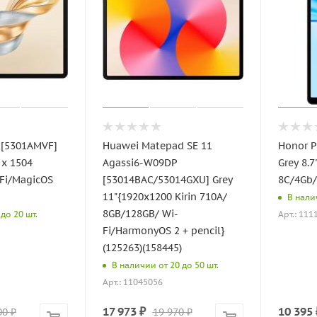
 [5301AMVF]
Huawei Matepad SE 11
Honor P
 x 1504
Agassi6-W09DP
Grey 8.
Fi/MagicOS
[53014BAC/53014GXU] Grey
8C/4Gb
11"{1920x1200 Kirin 710A/
В налич
8GB/128GB/ Wi-
Арт.: 111
до 20 шт.
Fi/HarmonyOS 2 + pencil}
(125263)(158445)
В наличии от 20 до 50 шт.
Арт.: 11045056
17 973
₽
10 395
00
₽
19 970
₽