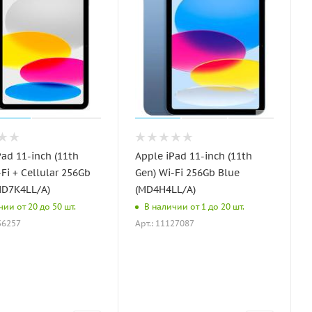
Pad 11-inch (11th
Apple iPad 11-inch (11th
Fi + Cellular 256Gb
Gen) Wi-Fi 256Gb Blue
(MD7K4LL/A)
(MD4H4LL/A)
чии от 20 до 50 шт.
В наличии от 1 до 20 шт.
36257
Арт.: 11127087