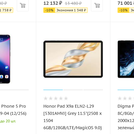
12 132
₽
71 001
80
₽
13 480
₽
1 758
₽
-
10
%
Экономия
1 348
₽
-
10
%
Э
Phone 5 Pro
Honor Pad X9a ELN2-L29
Digma P
9-04 (12/256)
[5301AMVJ] Grey 11.5"{2508 x
8C/8Gb/
1504
2000x1
до 20 шт.
6GB/128GB/LTE/MagicOS 9.0}
зелены