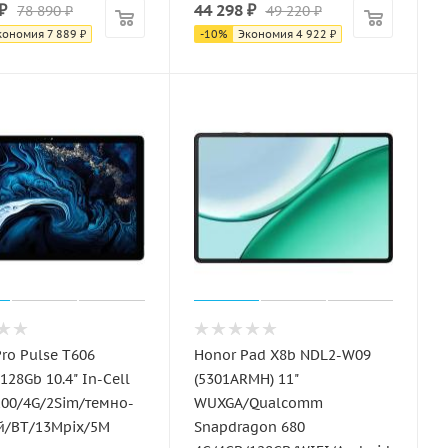
₽
44 298
₽
78 890
₽
49 220
₽
кономия
7 889
₽
-
10
%
Экономия
4 922
₽
ro Pulse T606
Honor Pad X8b NDL2-W09
128Gb 10.4" In-Cell
(5301ARMH) 11"
200/4G/2Sim/темно-
WUXGA/Qualcomm
й/BT/13Mpix/5M
Snapdragon 680