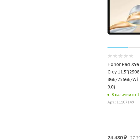
Honor Pad X9a
Grey 11.5"{2508
8GB/256GB/Wi-
9.0}
В наличии от 1 
Арт.: 11107149
24 480
₽
27 2