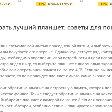
2 720
₽
-
10
%
Экономия
1 997
₽
-
10
%
Э
рать лучший планшет: советы для по
ли неотъемлемой частью повседневной жизни, и выбрать и
и вы покупаете его впервые. Однако, существует ряд крите
дь, необходимо определить свои потребности и цели испо
мотра видео и игр, то выберите планшет с диагональю экр
 объемом оперативной памяти не менее 4 ГБ. Если же вы ис
тернете, то вам подойдет планшет с диагональю экрана от 
тоит обратить внимание на встроенную память, которая дол
чество файлов. Также следует обратить внимание на качес
 Выбирайте планшет с камерой не менее 8 Мп для основной
 ёмкость батареи, особенно если вы планируете использов
х.