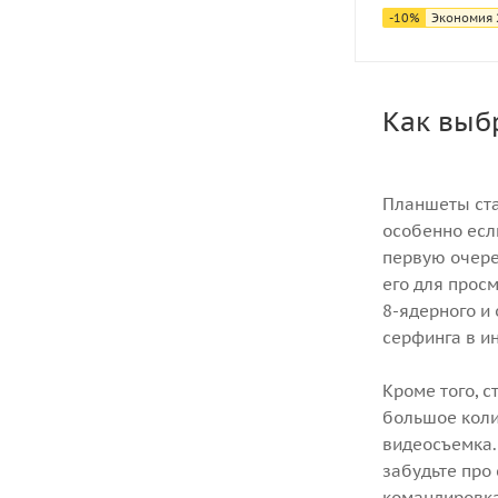
-
10
%
Экономия
Как выб
Планшеты ста
особенно есл
первую очере
его для прос
8-ядерного и
серфинга в ин
Кроме того, с
большое коли
видеосъемка.
забудьте про
командировка