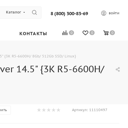
Каталог
8 (800) 300-83-69
ВОЙТИ
КОНТАКТЫ
0
0
0
" {3K R5-6600H/ 8Gb/ 512Gb SSD/ Linux}
r 14.5" {3K R5-6600H/
Артикул:
11110497
НИТЬ