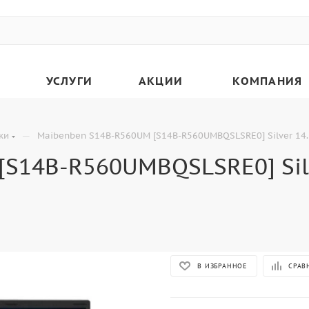
УСЛУГИ
АКЦИИ
КОМПАНИЯ
—
ки
Maibenben S14B-R560UM [S14B-R560UMBQSLSRE0] Silver 14.5
S14B-R560UMBQSLSRE0] Silve
В ИЗБРАННОЕ
СРАВ