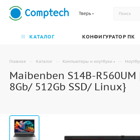
Тверь
КАТАЛОГ
КОНФИГУРАТОР ПК
—
—
—
Главная
Каталог
Компьютеры и ноутбуки
Ноутбу
Maibenben S14B-R560UM [
8Gb/ 512Gb SSD/ Linux}