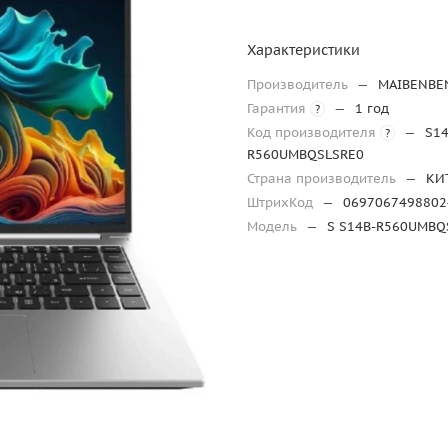
Характеристики
Производитель
—
MAIBENBE
Гарантия
—
1 год
?
Код производителя
—
S14
?
R560UMBQSLSRE0
Страна производитель
—
КИ
ШтрихКод
—
0697067498802
Модель
—
S S14B-R560UMBQ