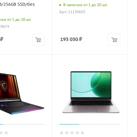
B/256GB SSD/без
В наличии от 1 до 20 шт.
Арт.: 11150605
ии от 1 до 20 шт.
49674
₽
193 030
₽