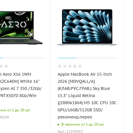
e Aero X16 1WH
Apple MacBook Air 15-inch
ZC64DH] White 16"
2026 [MDVQ4LL/A]
yzen AI 7 350 /32Gb/
(КЛАВ.РУС.ГРАВ.) Sky Blue
/RTX5070 8Gb/Win
15.3" Liquid Retina
{(2880x1864) M5 10C CPU 10C
GPU/16GB/512GB SSD/
ии от 1 до 20 шт.
рекоменд.перех
08104
В наличии от 1 до 20 шт.
Арт.: 11145015