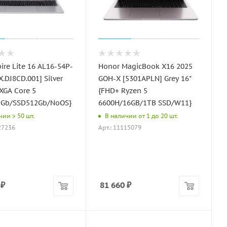
ire Lite 16 AL16-54P-
Honor MagicBook X16 2025
X.DJ8CD.001] Silver
GOH-X [5301APLN] Grey 16"
XGA Core 5
{FHD+ Ryzen 5
2Gb/SSD512Gb/NoOS}
6600H/16GB/1TB SSD/W11}
чии > 50 шт.
В наличии от 1 до 20 шт.
27236
Арт.: 11115079
₽
81 660
₽