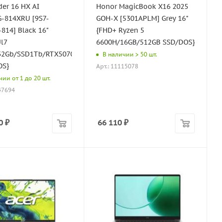
der 16 HX AI
Honor MagicBook X16 2025
-814XRU [9S7-
GOH-X [5301APLM] Grey 16"
grey/6060mAh
814] Black 16"
{FHD+ Ryzen 5
l7
6600H/16GB/512GB SSD/DOS}
32Gb/SSD1Tb/RTX5070Ti
В наличии > 50 шт.
OS}
Арт.: 11115078
ии от 1 до 20 шт.
47694
0
₽
66 110
₽