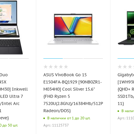
 Duo
ASUS VivoBook Go 15
Gigabyt
45X
E1504FA-BQ1929 [90NB0ZR1-
[1WH93K
M30] Inkwell
M034H0] Cool Silver 15.6"
{QHD+ R
OLED Ultra 7
{FHD Ryzen 5
SSD1Tb
Intel Arc
7520U(2.8Ghz)/16384Mb/512PCISSDGb/AMD
11}
1
Radeon/DOS}
В налич
eve}
Арт.: 111
В наличии от 1 до 20 шт.
Арт.: 11125737
 до 50 шт.