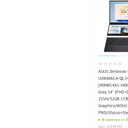
ASUS Zenbook
UX8406CA-QL3
[90NB14X1-M00
Gray 14" {FHD 
255H/32GB 1TB/
Graphics/WIN1
PRO/Stylus+Sle
В наличии от 20
Арт.: 11147147