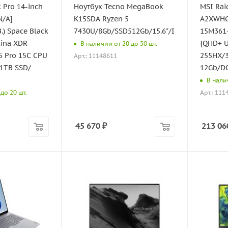
 Pro 14-inch
Ноутбук Tecno MegaBook
MSI Rai
N/A]
K15SDA Ryzen 5
A2XWHG
.) Space Black
7430U/8Gb/SSD512Gb/15.6"/IPS/FHD/W11H/
15M361-
tina XDR
{QHD+ U
В наличии от 20 до 50 шт.
5 Pro 15C CPU
255HX/
Арт.: 11148611
1TB SSD/
12Gb/D
В налич
Арт.: 111
до 20 шт.
45 670
₽
213 06