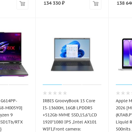
134 330
₽
138 64
 G614PP-
IRBIS GroovyBook 15 Core
Apple M
68-M005Y0]
I5-13600H, 16GB LPDDR5
2026 [
Ryzen 9
+512Gb NVME SSD,15,6"LCD
(КЛАВ.РУ
SSD1Tb/RTX
1920*1080 IPS ,Intel AX101
Liquid 
}
WIFI,Front camera:
500nits