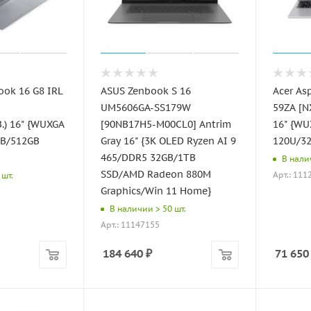
ook 16 G8 IRL
ASUS Zenbook S 16
Acer Asp
UM5606GA-SS179W
59ZA [N
.) 16" {WUXGA
[90NB17H5-M00CL0] Antrim
16" {WU
GB/512GB
Gray 16" {3K OLED Ryzen AI 9
120U/3
465/DDR5 32GB/1TB
В нали
SSD/AMD Radeon 880M
Арт.: 111
 шт.
Graphics/Win 11 Home}
В наличии > 50 шт.
Арт.: 11147155
184 640
₽
71 650