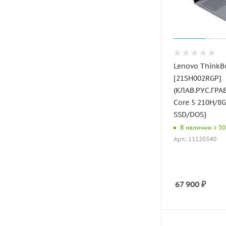
Lenovo ThinkB
[21SH002RGP]
(КЛАВ.РУС.ГРАВ
Core 5 210H/8
SSD/DOS}
В наличии > 50
Арт.: 11120340
67 900
₽