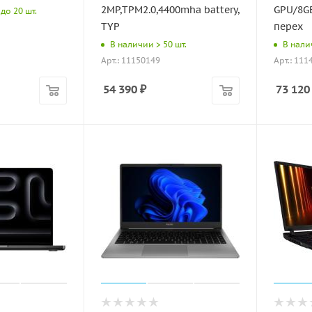
2MP,TPM2.0,4400mha battery,
GPU/8G
до 20 шт.
TYP
перех
В наличии > 50 шт.
В налич
Арт.: 11150149
Арт.: 111
54 390
₽
73 120