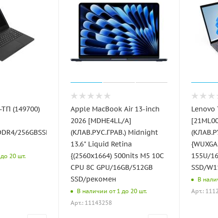
-ТП (149700)
Apple MacBook Air 13-inch
Lenovo 
2026 [MDHE4LL/A]
[21ML0
DDR4/256GBSSD_M.2/WiFi+BT/NoOS/
(КЛАВ.РУС.ГРАВ.) Midnight
(КЛАВ.Р
13.6" Liquid Retina
{WUXGA 
{(2560x1664) 500nits M5 10C
155U/1
до 20 шт.
CPU 8C GPU/16GB/512GB
SSD/W11
SSD/рекомен
В нали
Арт.: 111
В наличии от 1 до 20 шт.
Арт.: 11143258