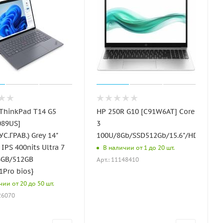
ThinkPad T14 G5
HP 250R G10 [C91W6AT] Core
089US]
3
УС.ГРАВ.) Grey 14"
100U/8Gb/SSD512Gb/15.6"/HD/noOS/d
IPS 400nits Ultra 7
В наличии от 1 до 20 шт.
6GB/512GB
Арт.: 11148410
Pro bios}
чии от 20 до 50 шт.
26070