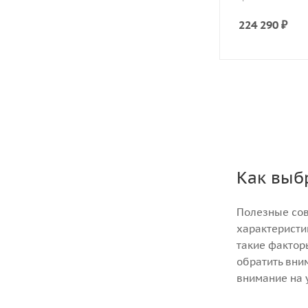
224 290
₽
Как выбр
Полезные сов
характеристи
такие факторы
обратить вним
внимание на у