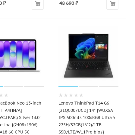
0
₽
48 690
₽
acBook Neo 13-inch
Lenovo ThinkPad T14 G6
MHFA4HN/A]
[21QC007UCD] 14" {WUXGA
С.ГРАВ.) Silver 13.0''
IPS 500nits 100sRGB Ultra 5
Retina {(2408x1506)
225H/32GB(16*2)/1TB
 A18 6C CPU 5C
SSD/LTE/W11Pro bios}