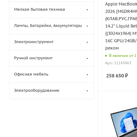
Apple MacBook
Мелкая бытовая техника
2026 [MGDR4H
(КЛАВ.РУС.ГРАВ
Лампы, Батарейки, Аккумуляторы
14.2" Liquid Re
{(3024x1964) M
16C GPU/24GB/
Электроинструмент
реком
В наличии от 1 
Ручной инструмент
Арт.: 11143463
Офисная мебель
258 650
₽
Электрооборудование