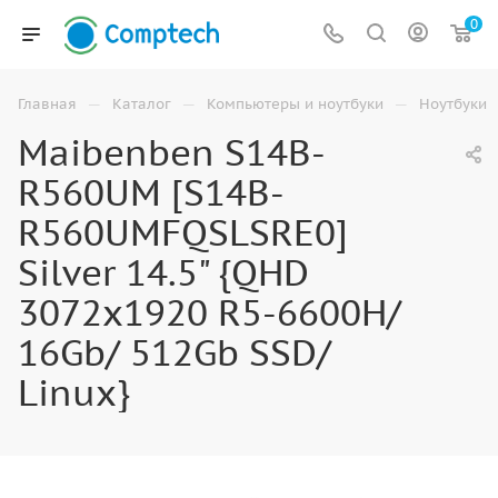
0
—
—
—
Главная
Каталог
Компьютеры и ноутбуки
Ноутбуки
Maibenben S14B-
R560UM [S14B-
R560UMFQSLSRE0]
Silver 14.5" {QHD
3072x1920 R5-6600H/
16Gb/ 512Gb SSD/
Linux}