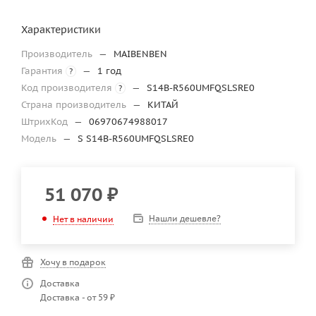
Характеристики
Производитель
—
MAIBENBEN
Гарантия
—
1 год
?
Код производителя
—
S14B-R560UMFQSLSRE0
?
Страна производитель
—
КИТАЙ
ШтрихКод
—
06970674988017
Модель
—
S S14B-R560UMFQSLSRE0
51 070
₽
Нашли дешевле?
Нет в наличии
Хочу в подарок
Доставка
Доставка - от 59 ₽