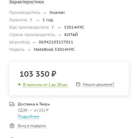
Характеристики
Производитель
—
Huawei
Гарантия
—
1 год
?
Код производителя
—
53014HYC
?
Страна производитель
—
КИТАЙ
ШтрихКод
—
06942103157011
Модель
—
MateBook 53014HYC
103 350
₽
Нашли дешевле?
В наличии от 1 до 20 шт.
Доставка в
Тверь
СДЭК
—
от 221 ₽
Подробнее
Хочу в подарок