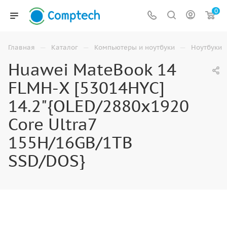
0
—
—
—
Главная
Каталог
Компьютеры и ноутбуки
Ноутбуки
Huawei MateBook 14
FLMH-X [53014HYC]
14.2"{OLED/2880x1920
Core Ultra7
155H/16GB/1TB
SSD/DOS}