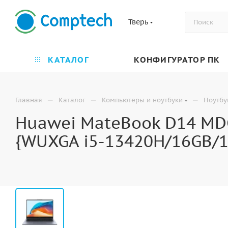
Тверь
КАТАЛОГ
КОНФИГУРАТОР ПК
—
—
—
Главная
Каталог
Компьютеры и ноутбуки
Ноутбу
Huawei MateBook D14 MDG
{WUXGA i5-13420H/16GB/