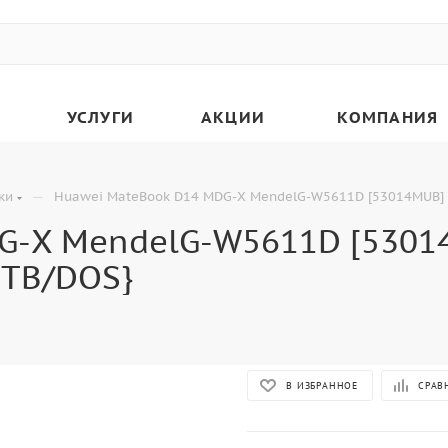
УСЛУГИ
АКЦИИ
КОМПАНИЯ
—
ки
Huawei MateBook D14 MDG-X MendelG-W5611D [53014MUB] S
-X MendelG-W5611D [53014
1TB/DOS}
В ИЗБРАННОЕ
СРАВ