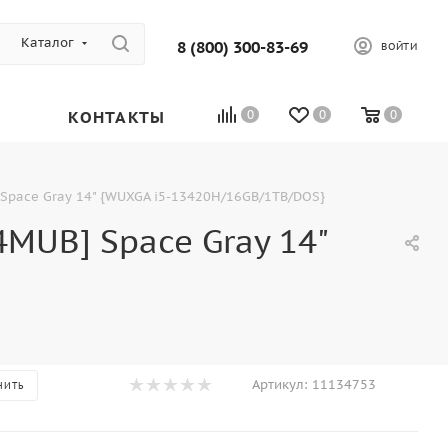
Каталог
8 (800) 300-83-69
ВОЙТИ
КОНТАКТЫ
0
0
0
pace Gray 14" {WUXGA i5-13420H/16GB/1TB/DOS}
MUB] Space Gray 14"
Артикул:
11134753
НИТЬ