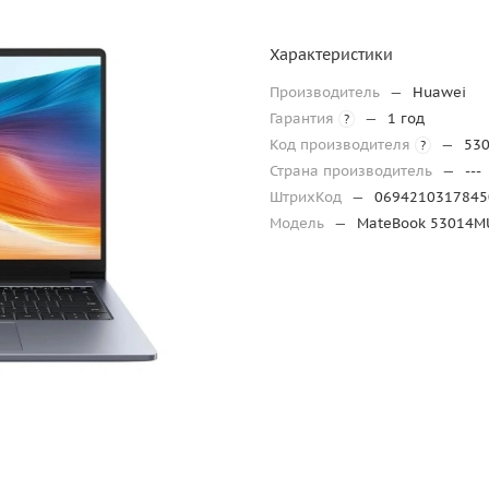
Характеристики
Производитель
—
Huawei
Гарантия
—
1 год
?
Код производителя
—
53
?
Страна производитель
—
---
ШтрихКод
—
0694210317845
Модель
—
MateBook 53014M