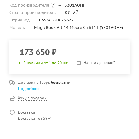
Код производителя
—
5301AQHF
?
Страна производитель
—
КИТАЙ
ШтрихКод
—
06936520875627
Модель
—
MagicBook Art 14 MooreB-5611T (5301AQHF)
173 650
₽
Нашли дешевле?
В наличии от 1 до 20 шт.
Доставка в
Тверь
бесплатно
Подробнее
Хочу в подарок
Доставка
Доставка - от 59 ₽