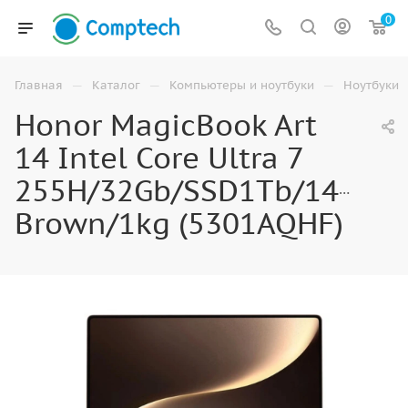
0
—
—
—
Главная
Каталог
Компьютеры и ноутбуки
Ноутбуки
Honor MagicBook Art
14 Intel Core Ultra 7
255H/32Gb/SSD1Tb/14.6"/
Brown/1kg (5301AQHF)