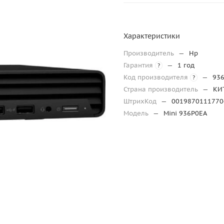
Характеристики
Производитель
—
Hp
Гарантия
—
1 год
?
Код производителя
—
93
?
Страна производитель
—
КИ
ШтрихКод
—
0019870111770
Модель
—
Mini 936P0EA