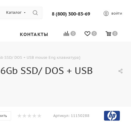
Каталог
8 (800) 300-83-69
ВОЙТИ
КОНТАКТЫ
0
0
0
Gb SSD/ DOS + USB mouse Eng клавиатура}
56Gb SSD/ DOS + USB
Артикул:
11150288
НИТЬ