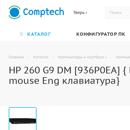
Тверь
КАТАЛОГ
КОНФИГУРАТОР ПК
—
—
—
Главная
Каталог
Компьютеры и ноутбуки
Компь
HP 260 G9 DM [936P0EA] {
mouse Eng клавиатура}