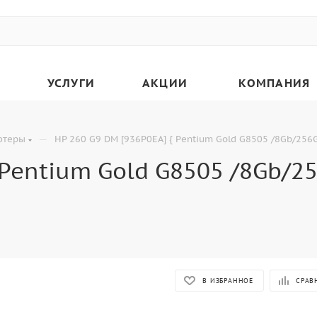
УСЛУГИ
АКЦИИ
КОМПАНИЯ
—
ютеры
HP 260 G9 DM [936P0EA] { Pentium Gold G8505 /8Gb/256
 Pentium Gold G8505 /8Gb/2
В ИЗБРАННОЕ
СРАВ