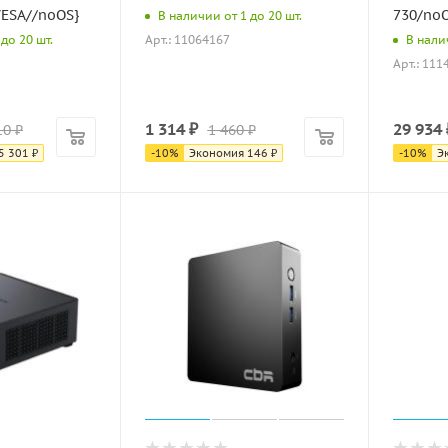
VESA//noOS}
730/no
В наличии от 1 до 20 шт.
Арт.: 11064167
до 20 шт.
В налич
Арт.: 111
1 314
₽
29 934
10
₽
1 460
₽
5 301
₽
-
10
%
Экономия
146
₽
-
10
%
Э