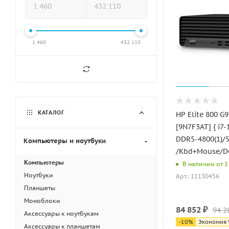
1 460
432 110
КАТАЛОГ
HP Elite 800 G9
[9N7F3AT] { i7
DDR5-4800(1)/
Компьютеры и ноутбуки
/Kbd+Mouse/D
Компьютеры
В наличии от 1 
Ноутбуки
Арт.: 11130456
Планшеты
Моноблоки
84 852
₽
94 2
Аксессуары к ноутбукам
-
10
%
Экономия
Аксессуары к планшетам