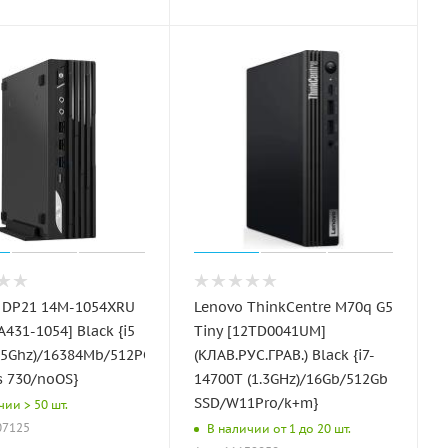
o DP21 14M-1054XRU
Lenovo ThinkCentre M70q G5
A431-1054] Black {i5
Tiny [12TD0041UM]
2.5Ghz)/16384Mb/512PCISSDGb/UHD
(КЛАВ.РУС.ГРАВ.) Black {i7-
s 730/noOS}
14700T (1.3GHz)/16Gb/512Gb
SSD/W11Pro/k+m}
чии > 50 шт.
07125
В наличии от 1 до 20 шт.