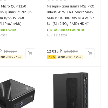
o Micro QCM1250
Материнская плата MSI PRO
 Black Micro {i3
B840M-P WIFI6E SocketAM5
/8Gb/SSD512Gb
AMD B840 4xDDR5 ATX AC`97
11Pro/m/kb}
8ch(7.1) 2.5Gg RAID+HDMI
чии > 50 шт.
В наличии от 1 до 20 шт.
50515
Арт.: 11113207
₽
12 015
₽
59 730
₽
13 350
₽
кономия
5 973
₽
-
10
%
Экономия
1 335
₽