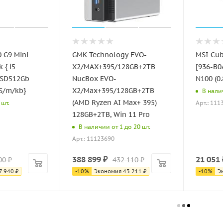
 G9 Mini
GMK Technology EVO-
MSI Cub
 { i5
X2/MAX+395/128GB+2TB
[936-B0
SSD512Gb
NucBox EVO-
N100 (0
S/m/kb}
X2/Max+395/128GB+2TB
В налич
(AMD Ryzen AI Max+ 395)
Арт.: 111
 шт.
128GB+2TB, Win 11 Pro
В наличии от 1 до 20 шт.
Арт.: 11123690
388 899
₽
21 051
00
₽
432 110
₽
7 940
₽
-
10
%
Экономия
43 211
₽
-
10
%
Э