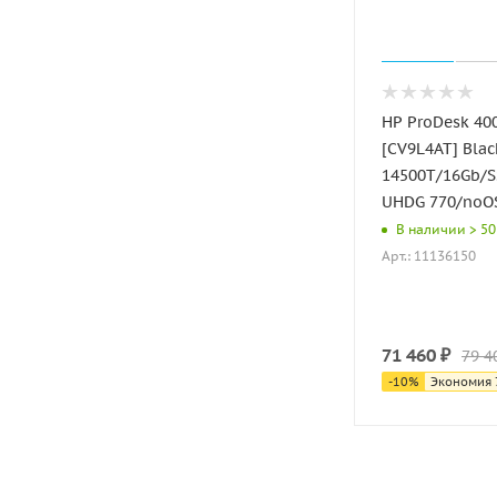
HP ProDesk 400
[CV9L4AT] Black
14500T/16Gb/
UHDG 770/noO
В наличии > 50
Арт.: 11136150
71 460
₽
79 4
-
10
%
Экономия