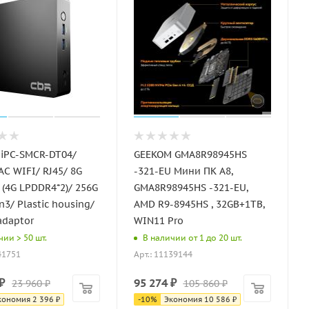
niPC-SMCR-DT04/
GEEKOM GMA8R98945HS
AC WIFI/ RJ45/ 8G
-321-EU Мини ПК A8,
(4G LPDDR4*2)/ 256G
GMA8R98945HS -321-EU,
n3/ Plastic housing/
AMD R9-8945HS , 32GB+1TB,
adaptor
WIN11 Pro
чии > 50 шт.
В наличии от 1 до 20 шт.
41751
Арт.: 11139144
₽
95 274
₽
23 960
₽
105 860
₽
кономия
2 396
₽
-
10
%
Экономия
10 586
₽