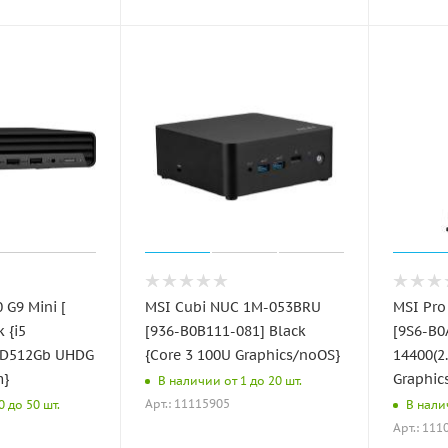
G9 Mini [
MSI Cubi NUC 1M-053BRU
MSI Pr
 {i5
[936-B0B111-081] Black
[9S6-B0
SD512Gb UHDG
{Core 3 100U Graphics/noOS}
14400(
m}
Graphic
В наличии от 1 до 20 шт.
Арт.: 11115905
 до 50 шт.
В нали
Арт.: 111