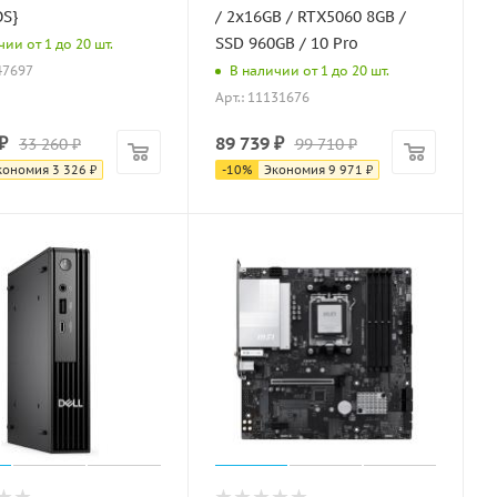
OS}
/ 2x16GB / RTX5060 8GB /
SSD 960GB / 10 Pro
ии от 1 до 20 шт.
47697
В наличии от 1 до 20 шт.
Арт.: 11131676
₽
89 739
₽
33 260
₽
99 710
₽
кономия
3 326
₽
-
10
%
Экономия
9 971
₽