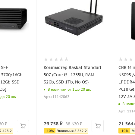
 SFF
Компьютер Raskat Standart
CBR Mi
-13700/16Gb
507 (Core i5 -1235U, RAM
N5095 /
512Gb SSD
32Gb, SSD 1Tb, No OS)
LPDDR4 
OS}
PCIe Ge
В наличии от 1 до 20 шт.
12V 3A 
Арт.: 11142062
до 20 шт.
В нали
Арт.: 111
79 758
₽
21 564
80
₽
88 620
₽
9 428
₽
-
10
%
Экономия
8 862
₽
-
10
%
Э