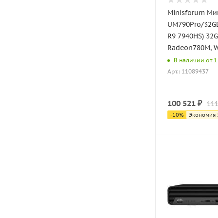
Minisforum Ми
UM790Pro/32G
R9 7940HS) 32
Radeon780M, W
В наличии от 1 
Арт.: 11089437
100 521
₽
111
-
10
%
Экономия