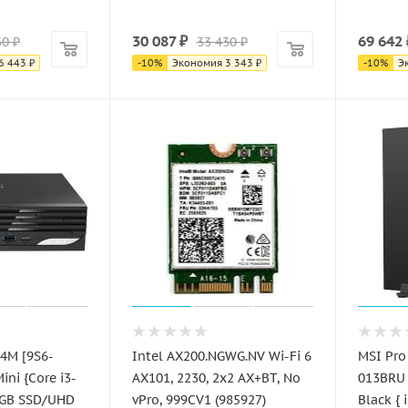
30 087
₽
69 642
30
₽
33 430
₽
6 443
₽
-
10
%
Экономия
3 343
₽
-
10
%
Э
4M [9S6-
Intel AX200.NGWG.NV Wi-Fi 6
MSI Pro
ini {Core i3-
AX101, 2230, 2x2 AX+BT, No
013BRU 
2GB SSD/UHD
vPro, 999CV1 (985927)
Black {