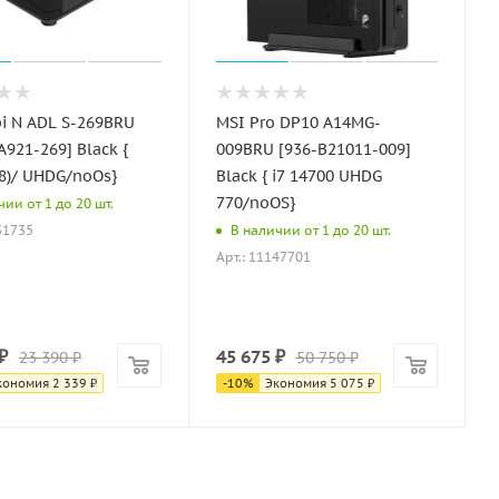
i N ADL S-269BRU
MSI Pro DP10 A14MG-
A921-269] Black {
009BRU [936-B21011-009]
.8)/ UHDG/noOs}
Black { i7 14700 UHDG
770/noOS}
ии от 1 до 20 шт.
31735
В наличии от 1 до 20 шт.
Арт.: 11147701
₽
45 675
₽
23 390
₽
50 750
₽
кономия
2 339
₽
-
10
%
Экономия
5 075
₽