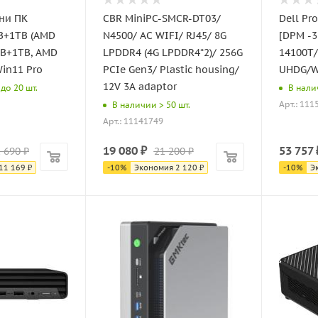
ни ПК
CBR MiniPC-SMCR-DT03/
Dell Pr
B+1TB (AMD
N4500/ AC WIFI/ RJ45/ 8G
[DPM -3860]
GB+1TB, AMD
LPDDR4 (4G LPDDR4*2)/ 256G
14100T
in11 Pro
PCIe Gen3/ Plastic housing/
UHDG/W
12V 3A adaptor
до 20 шт.
В нали
Арт.: 111
В наличии > 50 шт.
Арт.: 11141749
19 080
₽
53 757
 690
₽
21 200
₽
11 169
₽
-
10
%
Экономия
2 120
₽
-
10
%
Э