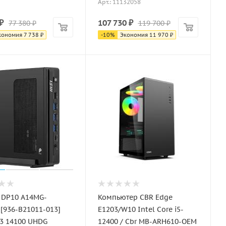
Арт.: 11132058
₽
107 730
₽
77 380
₽
119 700
₽
кономия
7 738
₽
-
10
%
Экономия
11 970
₽
 DP10 A14MG-
Компьютер CBR Edge
[936-B21011-013]
E1203/W10 Intel Core i5-
 i3 14100 UHDG
12400 / Cbr MB-ARH610-OEM