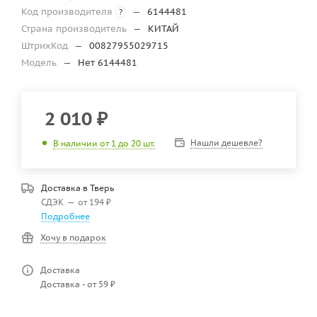
Код производителя
—
6144481
?
Страна производитель
—
КИТАЙ
ШтрихКод
—
00827955029715
Модель
—
Нет 6144481
2 010
₽
Нашли дешевле?
В наличии от 1 до 20 шт.
Доставка в
Тверь
СДЭК
—
от 194 ₽
Подробнее
Хочу в подарок
Доставка
Доставка - от 59 ₽