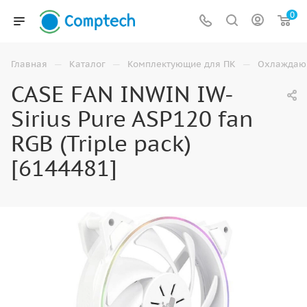
0
—
—
—
Главная
Каталог
Комплектующие для ПК
Охлаждаю
CASE FAN INWIN IW-
Sirius Pure ASP120 fan
RGB (Triple pack)
[6144481]