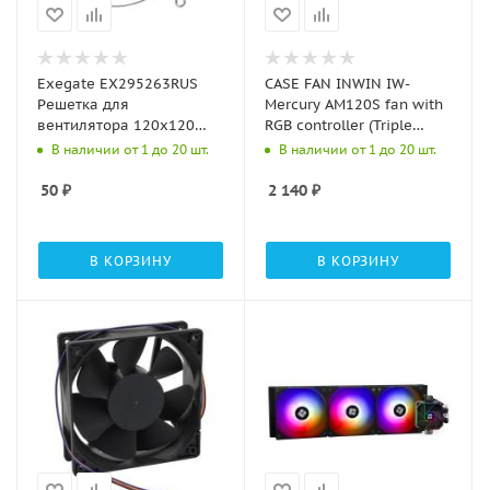
Exegate EX295263RUS
CASE FAN INWIN IW-
Решетка для
Mercury AM120S fan with
вентилятора 120x120
RGB controller (Triple
ExeGate EG-120MR
pack) [ 6178903]
В наличии от 1 до 20 шт.
В наличии от 1 до 20 шт.
(120x120 мм,
металлическая, круглая,
50
₽
2 140
₽
никель)
В КОРЗИНУ
В КОРЗИНУ