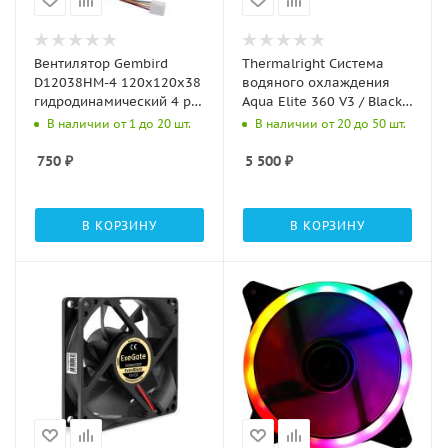
Вентилятор Gembird
Thermalright Система
D12038HM-4 120x120x38
водяного охлаждения
гидродинамический 4 pin
Aqua Elite 360 V3 / Black /
провод 40 см
3x120mm ARGB PWM Fans
В наличии от 1 до 20 шт.
В наличии от 20 до 50 шт.
/ TRAE360V3B
750
₽
5 500
₽
В КОРЗИНУ
В КОРЗИНУ