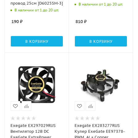
провод 25см [D6025SM-3]
В наличии от 1 до 20 шт.
В наличии от 1 до 20 шт.
190
₽
810
₽
В КОРЗИНУ
В КОРЗИНУ
Exegate EX297029RUS
Exegate EX283277RUS
Вентилятор 12В DC
Кулер ExeGate EE97378-
ExeGate ExtraPower
PWM, Al + Copper,