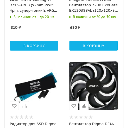
9215-ARGB (92mm PWM,
Вентилятор 220В ExeGate
4pin, супер-тонкий, ARGB,
EX12038BAL (120x120x38
черный, 800-2500об/мин)
мм, 2-Ball (двойной
В наличии от 1 до 20 шт.
В наличии от 20 до 50 шт.
BOX
шарикоподшипник),
подводящий провод 30
810
₽
630
₽
см, 2700RPM, 43dBA)
В КОРЗИНУ
В КОРЗИНУ
Радиатор для SSD Digma
Вентилятор Digma DFAN-