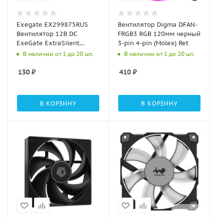
Exegate EX299875RUS
Вентилятор Digma DFAN-
Вентилятор 12В DC
FRGB3 RGB 120мм черный
ExeGate ExtraSilent
3-pin 4-pin (Molex) Ret
ES08025S2P (80x80x25
В наличии от 1 до 20 шт.
В наличии от 1 до 20 шт.
мм, Sleeve bearing
(подшипник скольжения),
130
₽
410
₽
2pin, 1900RPM, 20dBA)
В КОРЗИНУ
В КОРЗИНУ