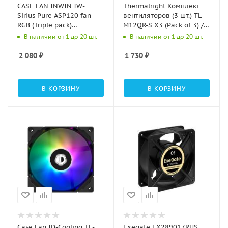
CASE FAN INWIN IW-
Thermalright Комплект
Sirius Pure ASP120 fan
вентиляторов (3 шт.) TL-
RGB (Triple pack)
M12QR-S X3 (Pack of 3) /
[6144481]
Reverse / ARGB / 120mm
В наличии от 1 до 20 шт.
В наличии от 1 до 20 шт.
PWM / TRTLM12QRS.3P
2 080
₽
1 730
₽
В КОРЗИНУ
В КОРЗИНУ
Case Fan ID-Cooling TF-
Exegate EX289017RUS