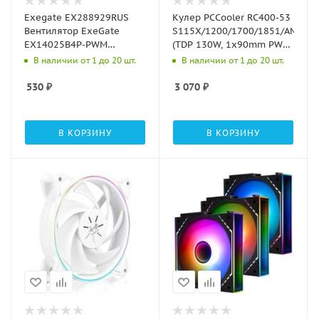
Exegate EX288929RUS
Кулер PCCooler RC400-53
Вентилятор ExeGate
S115X/1200/1700/1851/AM4/A
EX14025B4P-PWM
(TDP 130W, 1x90mm PWM
(140x140x25 мм, двойной
FAN, 4 тепловые трубки
В наличии от 1 до 20 шт.
В наличии от 1 до 20 шт.
шарикоподшипник, 4pin,
6мм, 1000-2700RPM)
PWM, 28dBA)
530
₽
3 070
₽
В КОРЗИНУ
В КОРЗИНУ