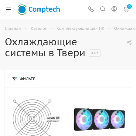
0
—
—
—
Главная
Каталог
Комплектующие для ПК
Охлаждаю
Охлаждающие
системы в Твери
442
ФИЛЬТР