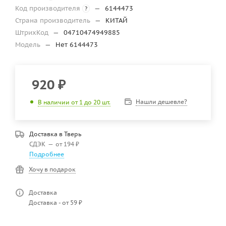
Код производителя
—
6144473
?
Страна производитель
—
КИТАЙ
ШтрихКод
—
04710474949885
Модель
—
Нет 6144473
920
₽
Нашли дешевле?
В наличии от 1 до 20 шт.
Доставка в
Тверь
СДЭК
—
от 194 ₽
Подробнее
Хочу в подарок
Доставка
Доставка - от 59 ₽