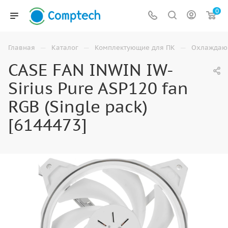
0
—
—
—
Главная
Каталог
Комплектующие для ПК
Охлаждаю
CASE FAN INWIN IW-
Sirius Pure ASP120 fan
RGB (Single pack)
[6144473]