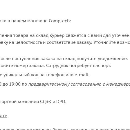
вки в нашем магазине Comptech:
упления товара на склад курьер свяжется с вами для уточне
вку на целостность и соответствие заказу. Уточняйте возм
сле поступления заказа на склад получите уведомление.
овите номер заказа. Сотрудник потребует паспорт.
е уникальный код на телефон или e-mail.
 до 19:00 по
предварительному согласованию с менеджер
портной компании СДЭК и DPD.
ате
.
едельника по пятницу. Заказы, сделанные в пятницу после