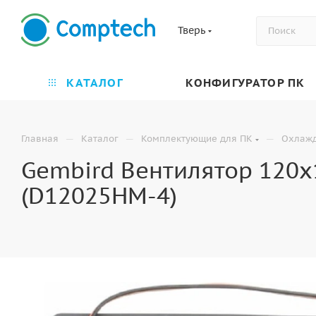
Тверь
КАТАЛОГ
КОНФИГУРАТОР ПК
—
—
—
Главная
Каталог
Комплектующие для ПК
Охлаж
Gembird Вентилятор 120x
(D12025HM-4)