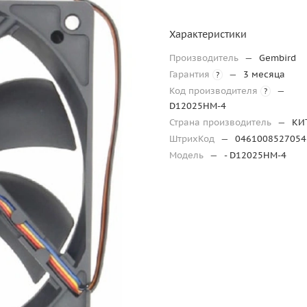
Характеристики
Производитель
—
Gembird
Гарантия
—
3 месяца
?
Код производителя
—
?
D12025HM-4
Страна производитель
—
КИ
ШтрихКод
—
0461008527054
Модель
—
- D12025HM-4