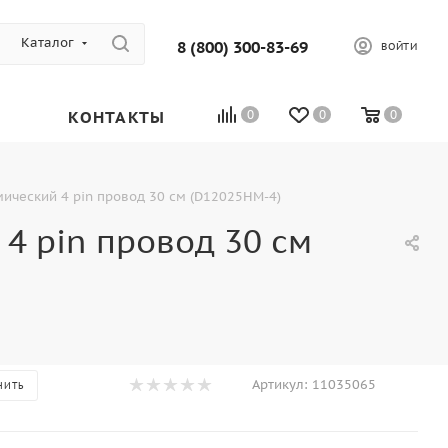
Каталог
8 (800) 300-83-69
ВОЙТИ
КОНТАКТЫ
0
0
0
ический 4 pin провод 30 см (D12025HM-4)
4 pin провод 30 см
Артикул:
11035065
НИТЬ