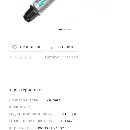
В ИЗБРАННОЕ
СРАВНИТЬ
Артикул:
1716418
Характеристики
Производитель
—
Zalman
Гарантия
—
-
?
Код производителя
—
ZM-STC8
?
Страна производитель
—
КИТАЙ
ШтрихКод
—
08809213769542