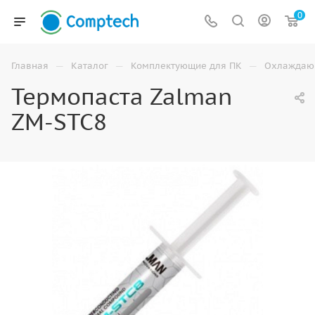
0
—
—
—
Главная
Каталог
Комплектующие для ПК
Охлаждаю
Термопаста Zalman
ZM-STC8