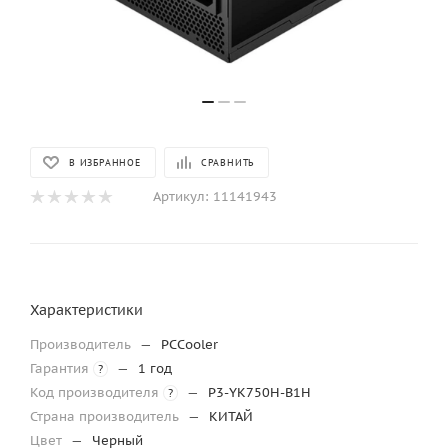
В ИЗБРАННОЕ
СРАВНИТЬ
Артикул:
11141943
Характеристики
Производитель
—
PCCooler
Гарантия
—
1 год
?
Код производителя
—
P3-YK750H-B1H
?
Страна производитель
—
КИТАЙ
Цвет
—
Черный