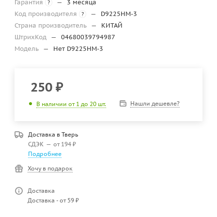
Гарантия
—
3 месяца
?
Код производителя
—
D9225HM-3
?
Страна производитель
—
КИТАЙ
ШтрихКод
—
04680039794987
Модель
—
Нет D9225HM-3
250
₽
Нашли дешевле?
В наличии от 1 до 20 шт.
Доставка в
Тверь
СДЭК
—
от 194 ₽
Подробнее
Хочу в подарок
Доставка
Доставка - от 59 ₽