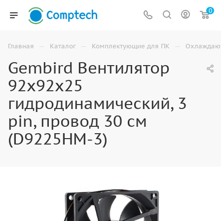
0
—
—
—
Главная
Каталог
Комплектующие для ПК
Охлаждаю
Gembird Вентилятор
92x92x25
гидродинамический, 3
pin, провод 30 см
(D9225HM-3)