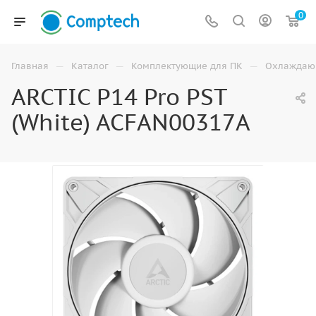
0
—
—
—
Главная
Каталог
Комплектующие для ПК
Охлаждаю
ARCTIC P14 Pro PST
(White) ACFAN00317A