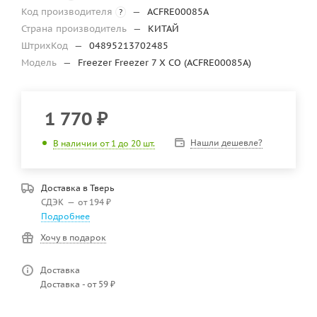
Код производителя
—
ACFRE00085A
?
Страна производитель
—
КИТАЙ
ШтрихКод
—
04895213702485
Модель
—
Freezer Freezer 7 X CO (ACFRE00085A)
1 770
₽
Нашли дешевле?
В наличии от 1 до 20 шт.
Доставка в
Тверь
СДЭК
—
от 194 ₽
Подробнее
Хочу в подарок
Доставка
Доставка - от 59 ₽