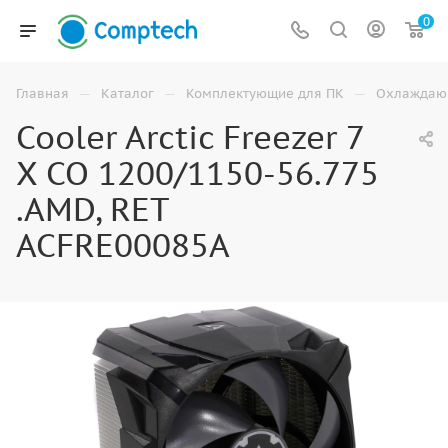
0
—
—
—
Главная
Каталог
Комплектующие для ПК
Охлаждаю
Cooler Arctic Freezer 7
X CO 1200/1150-56.775
.AMD, RET
ACFRE00085A