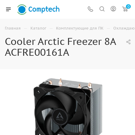
0
—
—
—
Главная
Каталог
Комплектующие для ПК
Охлаждаю
Cooler Arctic Freezer 8A
ACFRE00161A