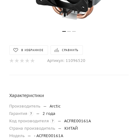
В ИЗБРАННОЕ
СРАВНИТЬ
Артикул:
11096520
Характеристики
Производитель
—
Arctic
Гарантия
—
2 года
?
Код производителя
—
ACFRE00161A
?
Страна производитель
—
КИТАЙ
Модель
—
- ACFRE00161A