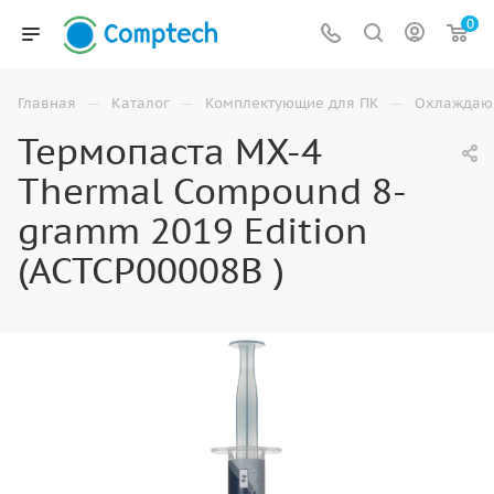
0
—
—
—
Главная
Каталог
Комплектующие для ПК
Охлаждаю
Термопаста MX-4
Thermal Compound 8-
gramm 2019 Edition
(ACTCP00008B )