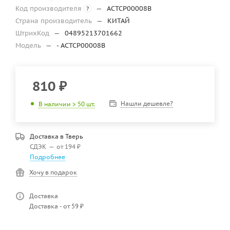
Код производителя
—
ACTCP00008B
?
Страна производитель
—
КИТАЙ
ШтрихКод
—
04895213701662
Модель
—
- ACTCP00008B
810
₽
Нашли дешевле?
В наличии > 50 шт.
Доставка в
Тверь
СДЭК
—
от 194 ₽
Подробнее
Хочу в подарок
Доставка
Доставка - от 59 ₽