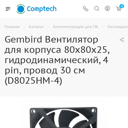
0
—
—
—
Главная
Каталог
Комплектующие для ПК
Охлаждаю
Gembird Вентилятор
для корпуса 80x80x25,
гидродинамический, 4
pin, провод 30 см
(D8025HM-4)