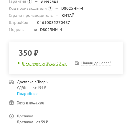
Гарантия
—
3 месяца
?
Код производителя
—
D8025HM-4
?
Страна производитель
—
КИТАЙ
ШтрихКод
—
04610085270487
Модель
—
нет D8025HM-4
350
₽
Нашли дешевле?
В наличии от 20 до 50 шт.
Доставка в
Тверь
СДЭК
—
от 194 ₽
Подробнее
Хочу в подарок
Доставка
Доставка - от 59 ₽