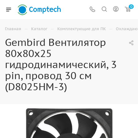
0
—
—
—
Главная
Каталог
Комплектующие для ПК
Охлаждаю
Gembird Вентилятор
80x80x25
гидродинамический, 3
pin, провод 30 см
(D8025HM-3)