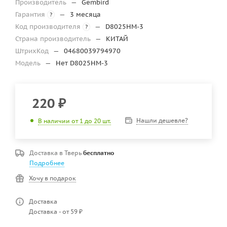
Производитель
—
Gembird
Гарантия
—
3 месяца
?
Код производителя
—
D8025HM-3
?
Страна производитель
—
КИТАЙ
ШтрихКод
—
04680039794970
Модель
—
Нет D8025HM-3
220
₽
Нашли дешевле?
В наличии от 1 до 20 шт.
Доставка в
Тверь
бесплатно
Подробнее
Хочу в подарок
Доставка
Доставка - от 59 ₽