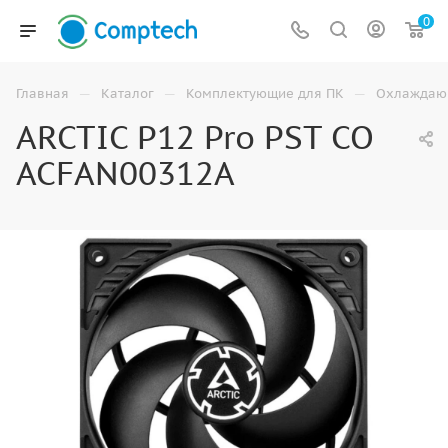
0
—
—
—
Главная
Каталог
Комплектующие для ПК
Охлаждаю
ARCTIC P12 Pro PST CO
ACFAN00312A