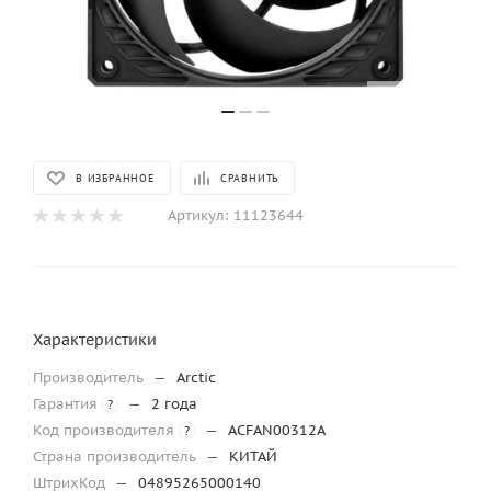
В ИЗБРАННОЕ
СРАВНИТЬ
Артикул:
11123644
Характеристики
Производитель
—
Arctic
Гарантия
—
2 года
?
Код производителя
—
ACFAN00312A
?
Страна производитель
—
КИТАЙ
ШтрихКод
—
04895265000140