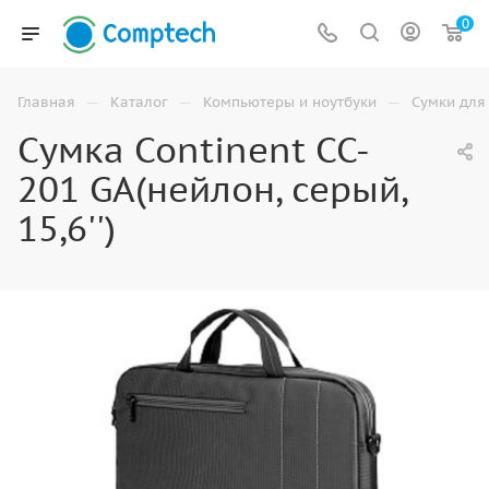
0
—
—
—
Главная
Каталог
Компьютеры и ноутбуки
Сумки для
Сумка Continent CC-
201 GA(нейлон, серый,
15,6'')