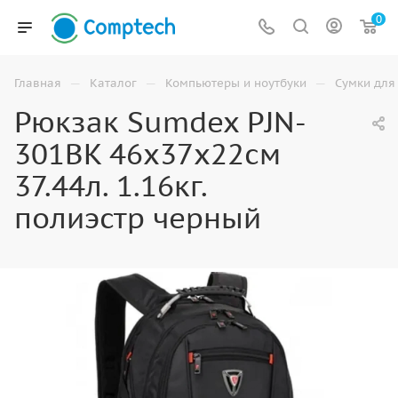
0
—
—
—
Главная
Каталог
Компьютеры и ноутбуки
Сумки для
Рюкзак Sumdex PJN-
301BK 46х37х22см
37.44л. 1.16кг.
полиэстр черный