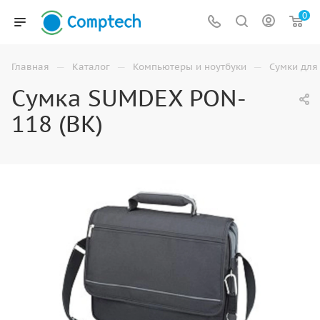
0
—
—
—
Главная
Каталог
Компьютеры и ноутбуки
Сумки для
Сумка SUMDEX PON-
118 (BK)