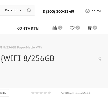
Каталог
8 (800) 300-83-69
ВОЙТИ
КОНТАКТЫ
0
0
0
FI 8/256GB PaperMatte WF}
 {WIFI 8/256GB
Артикул:
11120111
НИТЬ