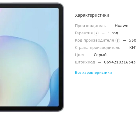
Характеристики
Производитель
—
Huawei
Гарантия
—
1 год
?
Код производителя
—
53
?
Страна производитель
—
КИ
Цвет
—
Серый
ШтрихКод
—
0694210316343
Все характеристики