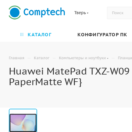
Тверь
КАТАЛОГ
КОНФИГУРАТОР ПК
—
—
—
Главная
Каталог
Компьютеры и ноутбуки
Планш
Huawei MatePad TXZ-W09 [
PaperMatte WF}