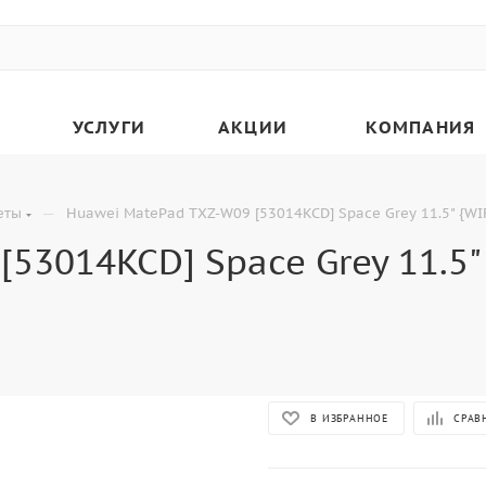
УСЛУГИ
АКЦИИ
КОМПАНИЯ
—
еты
Huawei MatePad TXZ-W09 [53014KCD] Space Grey 11.5" {WI
53014KCD] Space Grey 11.5"
В ИЗБРАННОЕ
СРАВ