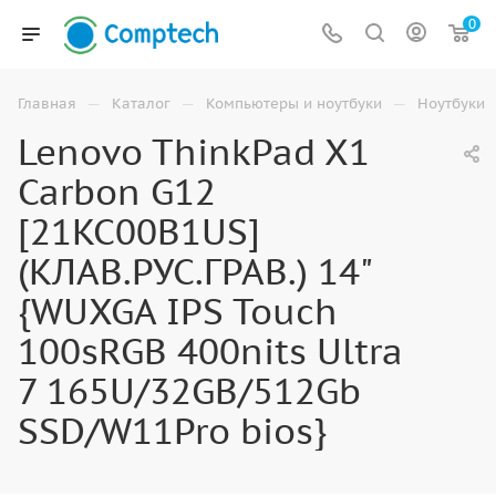
0
—
—
—
Главная
Каталог
Компьютеры и ноутбуки
Ноутбуки
Lenovo ThinkPad X1
Carbon G12
[21KC00B1US]
(КЛАВ.РУС.ГРАВ.) 14"
{WUXGA IPS Touch
100sRGB 400nits Ultra
7 165U/32GB/512Gb
SSD/W11Pro bios}