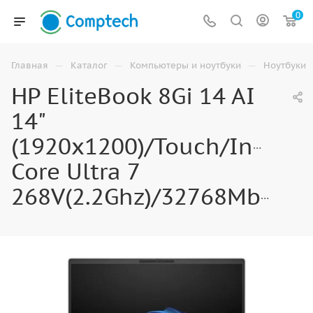
0
—
—
—
Главная
Каталог
Компьютеры и ноутбуки
Ноутбуки
HP EliteBook 8Gi 14 AI
14"
(1920x1200)/Touch/Intel
Core Ultra 7
268V(2.2Ghz)/32768Mb/512PCISSDGb/Win11Home