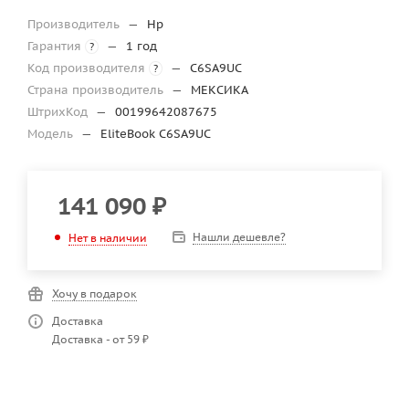
Производитель
—
Hp
Гарантия
—
1 год
?
Код производителя
—
C6SA9UC
?
Страна производитель
—
МЕКСИКА
ШтрихКод
—
00199642087675
Модель
—
EliteBook C6SA9UC
141 090
₽
Нашли дешевле?
Нет в наличии
Хочу в подарок
Доставка
Доставка - от 59 ₽