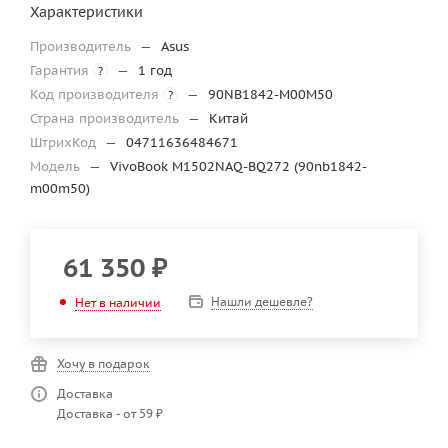
Характеристики
Производитель
—
Asus
Гарантия
—
1 год
?
Код производителя
—
90NB1842-M00M50
?
Страна производитель
—
Китай
ШтрихКод
—
04711636484671
Модель
—
VivoBook M1502NAQ-BQ272 (90nb1842-
m00m50)
61 350
₽
Нашли дешевле?
Нет в наличии
Хочу в подарок
Доставка
Доставка - от 59 ₽