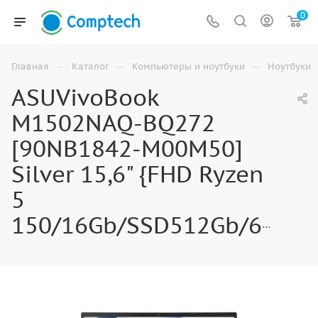
0
—
—
—
Главная
Каталог
Компьютеры и ноутбуки
Ноутбуки
ASUVivoBook
M1502NAQ-BQ272
[90NB1842-M00M50]
Silver 15,6" {FHD Ryzen
5
150/16Gb/SSD512Gb/660M/noOS}