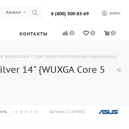
Каталог
8 (800) 300-83-69
ВОЙТИ
КОНТАКТЫ
0
0
0
4" {WUXGA Core 5 210H /16Gb /SSD512Gb/Intel Graphics/noOs}
lver 14" {WUXGA Core 5
Артикул:
11143802
НИТЬ