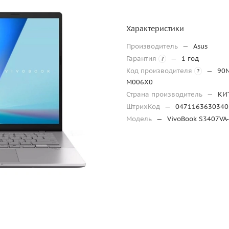
Характеристики
Производитель
—
Asus
Гарантия
—
1 год
?
Код производителя
—
90
?
M006X0
Страна производитель
—
КИ
ШтрихКод
—
0471163630340
Модель
—
VivoBook S3407VA