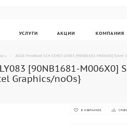
УСЛУГИ
АКЦИИ
КОМПАНИЯ
—
ки
ASUS VivoBook S14 S3407-LY083 [90NB1681-M006X0] Silver 1
LY083 [90NB1681-M006X0] Si
el Graphics/noOs}
В ИЗБРАННОЕ
СРАВ