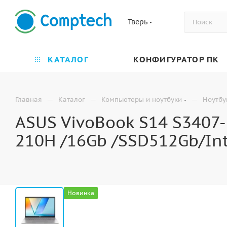
Тверь
КАТАЛОГ
КОНФИГУРАТОР ПК
—
—
—
Главная
Каталог
Компьютеры и ноутбуки
Ноутбу
ASUS VivoBook S14 S3407-
210H /16Gb /SSD512Gb/Int
Новинка