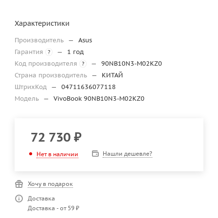
Характеристики
Производитель
—
Asus
Гарантия
—
1 год
?
Код производителя
—
90NB10N3-M02KZ0
?
Страна производитель
—
КИТАЙ
ШтрихКод
—
04711636077118
Модель
—
VivoBook 90NB10N3-M02KZ0
72 730
₽
Нашли дешевле?
Нет в наличии
Хочу в подарок
Доставка
Доставка - от 59 ₽