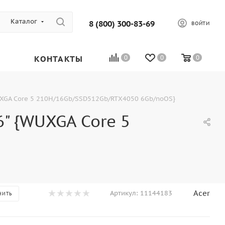
Каталог
8 (800) 300-83-69
ВОЙТИ
КОНТАКТЫ
0
0
0
{WUXGA Core 5 210H/16Gb/SSD512Gb/RTX4050 6Gb/noOS}
6" {WUXGA Core 5
Acer
Артикул:
11144183
НИТЬ