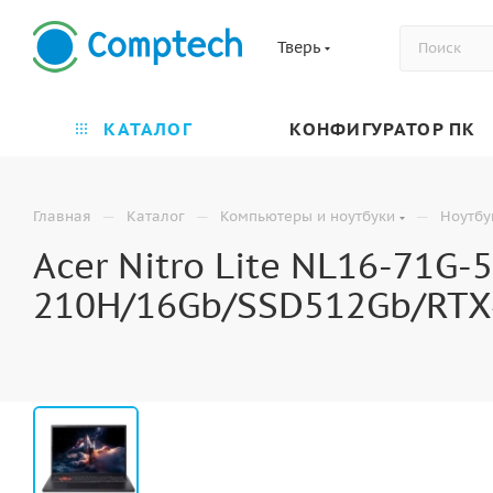
Тверь
КАТАЛОГ
КОНФИГУРАТОР ПК
—
—
—
Главная
Каталог
Компьютеры и ноутбуки
Ноутбу
Acer Nitro Lite NL16-71G-
210H/16Gb/SSD512Gb/RTX