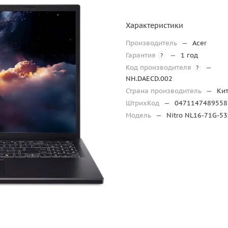
Характеристики
Производитель
—
Acer
Гарантия
—
1 год
?
Код производителя
—
?
NH.DAECD.002
Страна производитель
—
Ки
ШтрихКод
—
0471147489558
Модель
—
Nitro NL16-71G-5