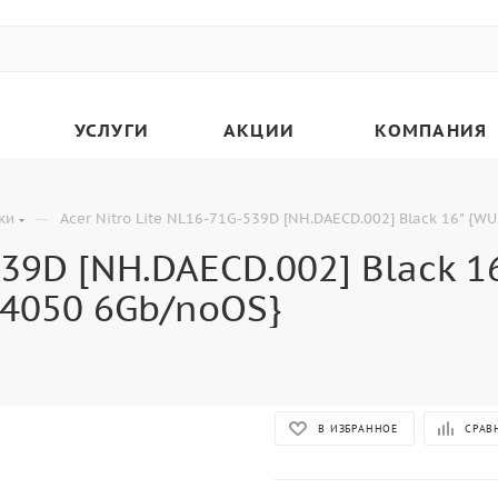
УСЛУГИ
АКЦИИ
КОМПАНИЯ
—
ки
Acer Nitro Lite NL16-71G-539D [NH.DAECD.002] Black 16" 
539D [NH.DAECD.002] Black 1
4050 6Gb/noOS}
В ИЗБРАННОЕ
СРАВ