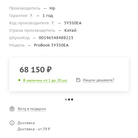
Производитель
—
Hp
Гарантия
—
1 год
?
Код производителя
—
5Y3S0EA
?
Страна производитель
—
Китай
ШтрихКод
—
00196548488223
Модель
—
ProBook 5Y3S0EA
68 150
₽
Нашли дешевле?
В наличии от 1 до 20 шт.
Доставка в
Тверь
бесплатно
Подробнее
Хочу в подарок
Доставка
Доставка - от 59 ₽