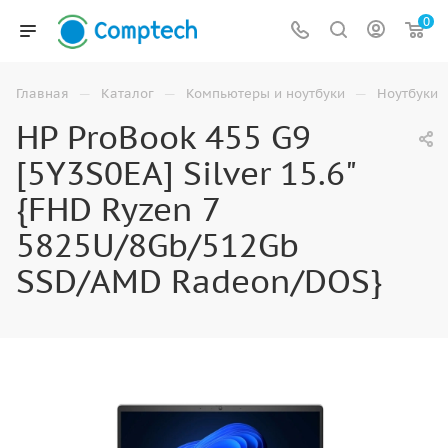
0
—
—
—
Главная
Каталог
Компьютеры и ноутбуки
Ноутбуки
HP ProBook 455 G9
[5Y3S0EA] Silver 15.6"
{FHD Ryzen 7
5825U/8Gb/512Gb
SSD/AMD Radeon/DOS}