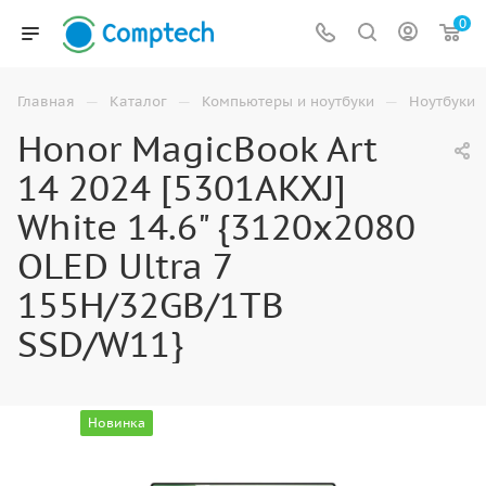
0
—
—
—
Главная
Каталог
Компьютеры и ноутбуки
Ноутбуки
Honor MagicBook Art
14 2024 [5301AKXJ]
White 14.6" {3120x2080
OLED Ultra 7
155H/32GB/1TB
SSD/W11}
Новинка