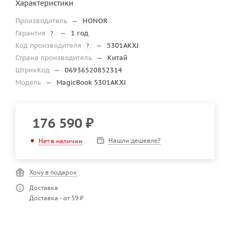
Характеристики
Производитель
—
HONOR
Гарантия
—
1 год
?
Код производителя
—
5301AKXJ
?
Страна производитель
—
Китай
ШтрихКод
—
06936520852314
Модель
—
MagicBook 5301AKXJ
176 590
₽
Нашли дешевле?
Нет в наличии
Хочу в подарок
Доставка
Доставка - от 59 ₽