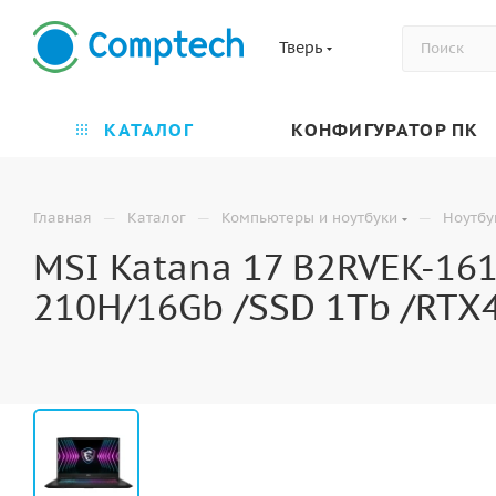
Тверь
КАТАЛОГ
КОНФИГУРАТОР ПК
—
—
—
Главная
Каталог
Компьютеры и ноутбуки
Ноутбу
MSI Katana 17 B2RVEK-161
210H/16Gb /SSD 1Tb /RTX