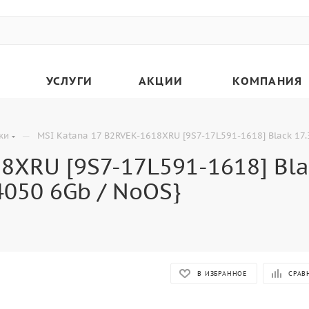
УСЛУГИ
АКЦИИ
КОМПАНИЯ
—
ки
MSI Katana 17 B2RVEK-1618XRU [9S7-17L591-1618] Black 17.
8XRU [9S7-17L591-1618] Blac
4050 6Gb / NoOS}
В ИЗБРАННОЕ
СРАВ