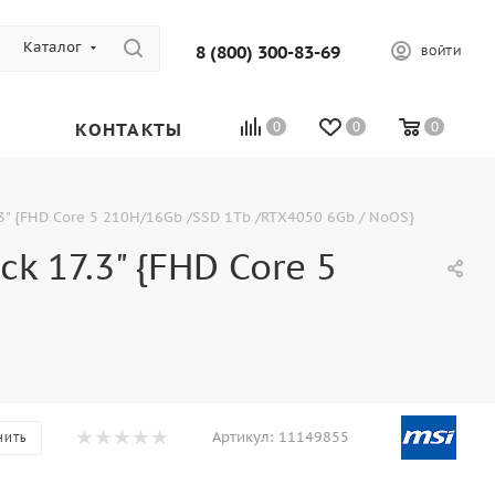
Каталог
8 (800) 300-83-69
ВОЙТИ
КОНТАКТЫ
0
0
0
3" {FHD Core 5 210H/16Gb /SSD 1Tb /RTX4050 6Gb / NoOS}
k 17.3" {FHD Core 5
Артикул:
11149855
НИТЬ