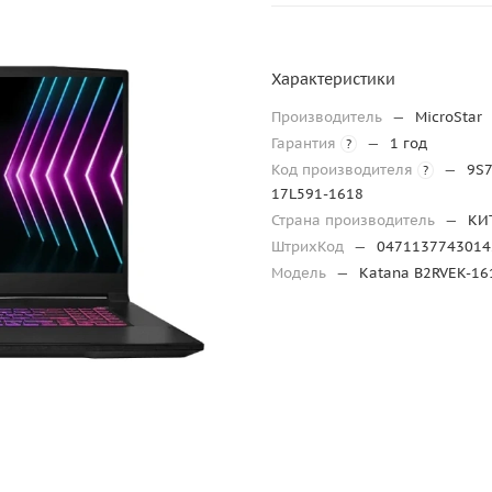
Характеристики
Производитель
—
MicroStar
Гарантия
—
1 год
?
Код производителя
—
9S7
?
17L591-1618
Страна производитель
—
КИ
ШтрихКод
—
0471137743014
Модель
—
Katana B2RVEK-1