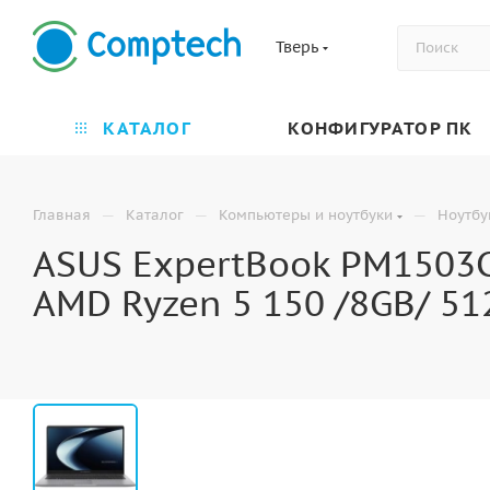
Тверь
КАТАЛОГ
КОНФИГУРАТОР ПК
—
—
—
Главная
Каталог
Компьютеры и ноутбуки
Ноутбу
ASUS ExpertBook PM1503C
AMD Ryzen 5 150 /8GB/ 51