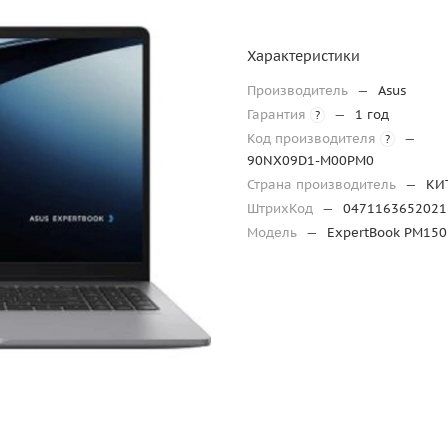
Характеристики
Производитель
—
Asus
Гарантия
—
1 год
?
Код производителя
—
?
90NX09D1-M00PM0
Страна производитель
—
КИ
ШтрихКод
—
0471163652021
Модель
—
ExpertBook PM15