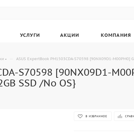
УСЛУГИ
АКЦИИ
КОМПАНИЯ
—
ки
ASUS ExpertBook PM1503CDA-S70598 [90NX09D1-M00PM0] Gre
DA-S70598 [90NX09D1-M00PM
2GB SSD /No OS}
В ИЗБРАННОЕ
СРАВ