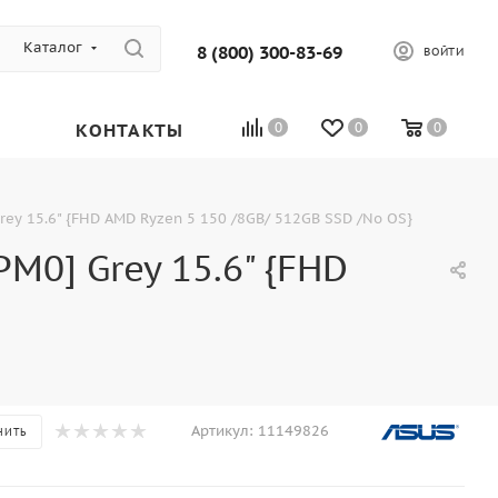
Каталог
8 (800) 300-83-69
ВОЙТИ
КОНТАКТЫ
0
0
0
y 15.6" {FHD AMD Ryzen 5 150 /8GB/ 512GB SSD /No OS}
0] Grey 15.6" {FHD
Артикул:
11149826
НИТЬ