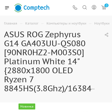
0
—
—
—
Главная
Каталог
Компьютеры и ноутбуки
Ноутбуки
ASUS ROG Zephyrus
G14 GA403UU-QS080
[90NR0HZ2-M003S0]
Platinum White 14"
{2880x1800 OLED
Ryzen 7
8845HS(3.8Ghz)/16384Mb/1024PCISSDGb/RTX4050(6144Mb)/
Новинка