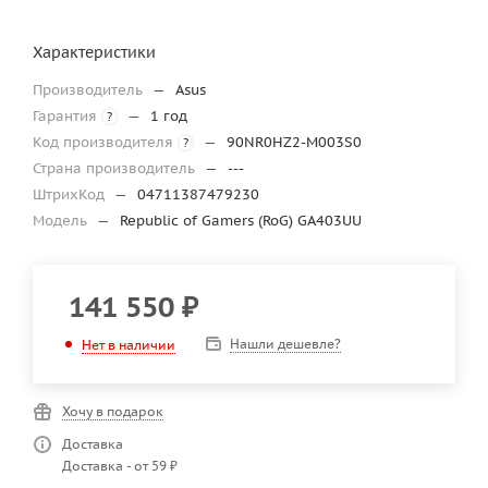
Характеристики
Производитель
—
Asus
Гарантия
—
1 год
?
Код производителя
—
90NR0HZ2-M003S0
?
Страна производитель
—
---
ШтрихКод
—
04711387479230
Модель
—
Republic of Gamers (RoG) GA403UU
141 550
₽
Нашли дешевле?
Нет в наличии
Хочу в подарок
Доставка
Доставка - от 59 ₽