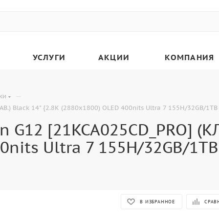
УСЛУГИ
АКЦИИ
КОМПАНИЯ
—
ки
В.) Black 14" {2.8K (2880x1800) OLED 400nits Ultra 7 155H/32GB/1T
n G12 [21KCA025CD_PRO] (КЛА
00nits Ultra 7 155H/32GB/1T
В ИЗБРАННОЕ
СРАВ