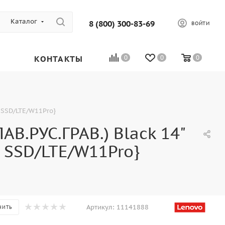
Каталог
8 (800) 300-83-69
ВОЙТИ
КОНТАКТЫ
0
0
0
B SSD/LTE/W11Pro}
В.РУС.ГРАВ.) Black 14"
B SSD/LTE/W11Pro}
Артикул:
11141888
НИТЬ