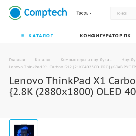
Тверь
КАТАЛОГ
КОНФИГУРАТОР ПК
—
—
—
Главная
Каталог
Компьютеры и ноутбуки
Ноутбу
Lenovo ThinkPad X1 Carbon G12 [21KCA025CD_PRO] (КЛАВ.РУС.ГРА
Lenovo ThinkPad X1 Carbo
{2.8K (2880x1800) OLED 4