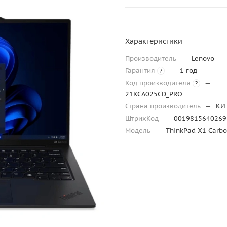
Характеристики
Производитель
—
Lenovo
Гарантия
—
1 год
?
Код производителя
—
?
21KCA025CD_PRO
Страна производитель
—
КИ
ШтрихКод
—
0019815640269
Модель
—
ThinkPad X1 Carb