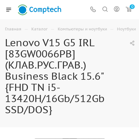
0
—
—
—
Главная
Каталог
Компьютеры и ноутбуки
Ноутбуки
Lenovo V15 G5 IRL
[83GW0066PB]
(КЛАВ.РУС.ГРАВ.)
Business Black 15.6"
{FHD TN i5-
13420H/16Gb/512Gb
SSD/DOS}