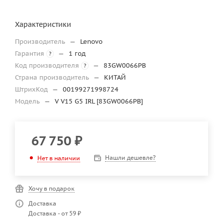
Характеристики
Производитель
—
Lenovo
Гарантия
—
1 год
?
Код производителя
—
83GW0066PB
?
Страна производитель
—
КИТАЙ
ШтрихКод
—
00199271998724
Модель
—
V V15 G5 IRL [83GW0066PB]
67 750
₽
Нашли дешевле?
Нет в наличии
Хочу в подарок
Доставка
Доставка - от 59 ₽