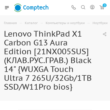
0
—
—
—
Главная
Каталог
Компьютеры и ноутбуки
Ноутбуки
Lenovo ThinkPad X1
Carbon G13 Aura
Edition [21NX005SUS]
(КЛАВ.РУС.ГРАВ.) Black
14" {WUXGA Touch
Ultra 7 265U/32Gb/1TB
SSD/W11Pro bios}