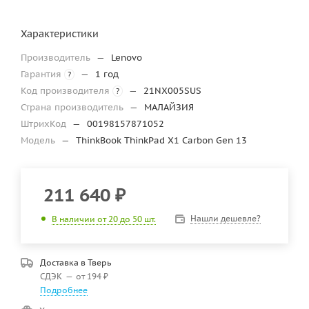
Характеристики
Производитель
—
Lenovo
Гарантия
—
1 год
?
Код производителя
—
21NX005SUS
?
Страна производитель
—
МАЛАЙЗИЯ
ШтрихКод
—
00198157871052
Модель
—
ThinkBook ThinkPad X1 Carbon Gen 13
211 640
₽
Нашли дешевле?
В наличии от 20 до 50 шт.
Доставка в
Тверь
СДЭК
—
от 194 ₽
Подробнее