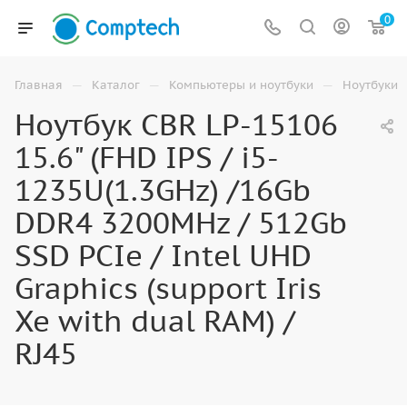
0
—
—
—
Главная
Каталог
Компьютеры и ноутбуки
Ноутбуки
Ноутбук CBR LP-15106
15.6" (FHD IPS / i5-
1235U(1.3GHz) /16Gb
DDR4 3200MHz / 512Gb
SSD PCIe / Intel UHD
Graphics (support Iris
Xe with dual RAM) /
RJ45